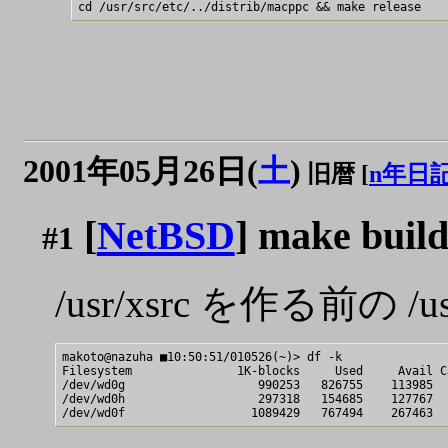
2001年05月26日(
土
)
旧暦 [
n年日
[
NetBSD
] make buil
#1
/usr/xsrc を作る前の /usr/
makoto@nazuha ■10:50:51/010526(~)> df -k 

Filesystem               1K-blocks     Used     Avail C
/dev/wd0g                   990253   826755    113985  
/dev/wd0h                   297318   154685    127767  