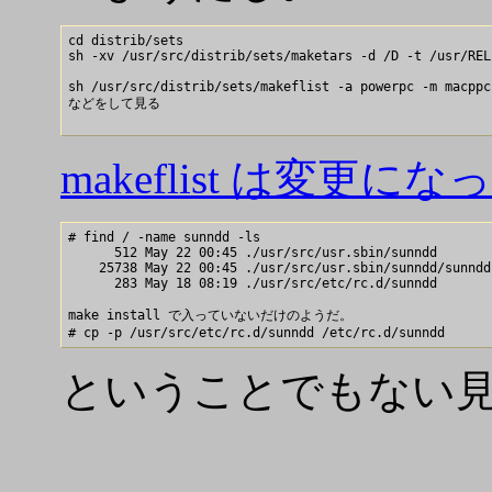
cd distrib/sets

sh -xv /usr/src/distrib/sets/maketars -d /D -t /usr/REL
sh /usr/src/distrib/sets/makeflist -a powerpc -m macppc

などをして見る

makeflist は変
# find / -name sunndd -ls

      512 May 22 00:45 ./usr/src/usr.sbin/sunndd

    25738 May 22 00:45 ./usr/src/usr.sbin/sunndd/sunndd

      283 May 18 08:19 ./usr/src/etc/rc.d/sunndd

make install で入っていないだけのようだ。

ということでもない