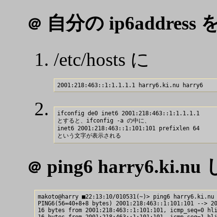
自分の ip6address
＠
/etc/hosts に
ifconfig de0 inet6 2001:218:463::1:1.1.1.1 

とすると、ifconfig -a の中に、

inet6 2001:218:463::1:101:101 prefixlen 64

ping6 harry6.ki.
＠
makoto@harry ■22:13:10/010531(~)> ping6 harry6.ki.nu

PING6(56=40+8+8 bytes) 2001:218:463::1:101:101 --> 20
16 bytes from 2001:218:463::1:101:101, icmp_seq=0 hli