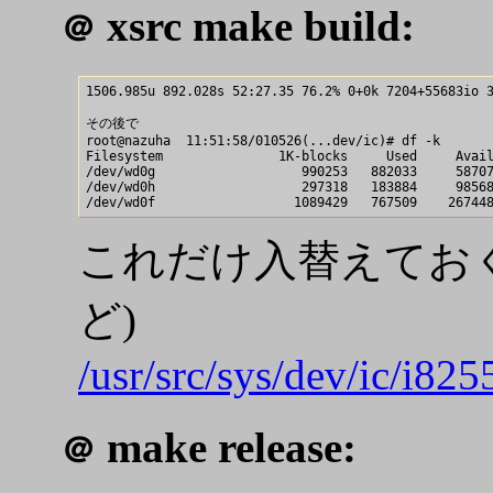
xsrc make build:
＠
1506.985u 892.028s 52:27.35 76.2% 0+0k 7204+55683io 3
その後で

root@nazuha  11:51:58/010526(...dev/ic)# df -k

Filesystem               1K-blocks     Used     Avail
/dev/wd0g                   990253   882033     58707
/dev/wd0h                   297318   183884     98568
これだけ入替えてお
ど)
/usr/src/sys/dev/ic/i82
make release:
＠