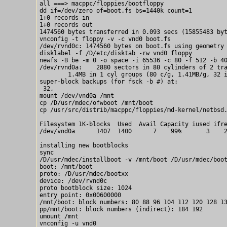
all ===> macppc/floppies/bootfloppy

dd if=/dev/zero of=boot.fs bs=1440k count=1

1+0 records in

1+0 records out

1474560 bytes transferred in 0.093 secs (15855483 byt
vnconfig -t floppy -v -c vnd0 boot.fs

/dev/rvnd0c: 1474560 bytes on boot.fs using geometry 
disklabel -f /D/etc/disktab -rw vnd0 floppy

newfs -B be -m 0 -o space -i 65536 -c 80 -f 512 -b 40
/dev/rvnd0a:    2880 sectors in 80 cylinders of 2 tra
        1.4MB in 1 cyl groups (80 c/g, 1.41MB/g, 32 i
super-block backups (for fsck -b #) at:

 32,

mount /dev/vnd0a /mnt

cp /D/usr/mdec/ofwboot /mnt/boot

cp /usr/src/distrib/macppc/floppies/md-kernel/netbsd.
Filesystem 1K-blocks  Used  Avail Capacity iused ifre
/dev/vnd0a      1407  1400      7    99%       3    2
installing new bootblocks

sync

/D/usr/mdec/installboot -v /mnt/boot /D/usr/mdec/boot
boot: /mnt/boot

proto: /D/usr/mdec/bootxx

device: /dev/rvnd0c

proto bootblock size: 1024

entry point: 0x00600000

/mnt/boot: block numbers: 80 88 96 104 112 120 128 13
pp/mnt/boot: block numbers (indirect): 184 192 

umount /mnt

vnconfig -u vnd0
