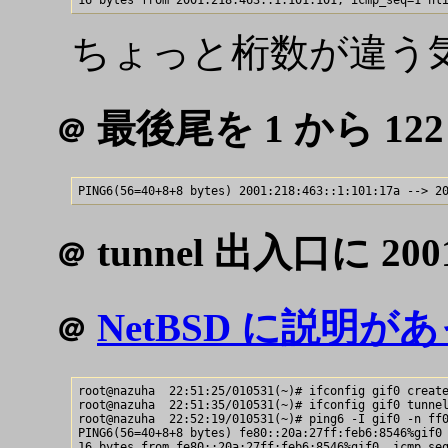
ちょっと桁数が違う
最後尾を 1 から 12
＠
tunnel 出入口に 2001
＠
NetBSD に説明が
＠
root@nazuha  22:51:25/010531(~)# ifconfig gif0 create
root@nazuha  22:51:35/010531(~)# ifconfig gif0 tunnel
root@nazuha  22:52:19/010531(~)# ping6 -I gif0 -n ff0
PING6(56=40+8+8 bytes) fe80::20a:27ff:feb6:8546%gif0 
16 bytes from fe80::20a:27ff:feb6:8546%gif0, icmp_seq