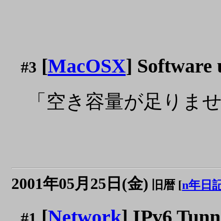
[
MacOSX
] Softwar
#3
「空き容量が足りま
2001年05月25日(金)
旧暦 [
n年日
[
Network
] IPv6 T
#1