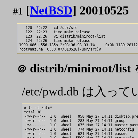
[
NetBSD
] 20010525
#1
   120  22:22   cd /usr/src

   122  22:23   time make release

   123  22:26   vi distrib/miniroot/list

   124  22:26   time make release

1900.686u 556.185s 2:03:36.98 33.1%     0+0k 1189+28112
distrib/miniroo
＠
/etc/pwd.db は
# ls -l /etc*

total 38

-rw-r--r--  1 0  wheel   950 May 27 14:11 disktab.pre
-rw-r--r--  1 0  wheel   283 May 27 14:11 group

-rw-------  1 0  wheel   675 May 27 14:11 master.pass
-rw-r--r--  1 0  wheel   774 May 27 14:11 netconfig

-rw-r--r--  1 0  wheel   621 May 27 14:11 passwd
