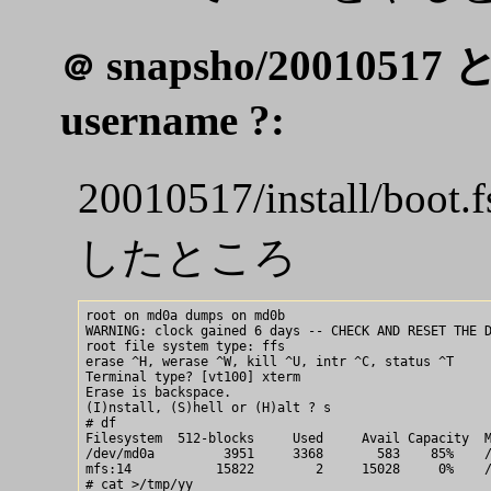
snapsho/20010517
＠
username ?:
20010517/install/b
したところ
root on md0a dumps on md0b

WARNING: clock gained 6 days -- CHECK AND RESET THE D
root file system type: ffs

erase ^H, werase ^W, kill ^U, intr ^C, status ^T

Terminal type? [vt100] xterm

Erase is backspace.

(I)nstall, (S)hell or (H)alt ? s

# df

Filesystem  512-blocks     Used     Avail Capacity  M
/dev/md0a         3951     3368       583    85%    /
mfs:14           15822        2     15028     0%    /
# cat >/tmp/yy
