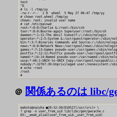
test

^D

# ls -l /tmp/yy

-rw-r--r--  1 0  wheel  5 May 27 06:47 /tmp/yy

# chown root.wheel /tmp/yy

chown: root: invalid user name

# cat /etc/passwd

root:*:0:0:Charlie &:/root:/bin/csh

toor:*:0:0:Bourne-again Superuser:/root:/bin/sh

daemon:*:1:31:The devil himself:/:/sbin/nologin

operator:*:2:5:System &:/usr/guest/operator:/sbin/nol
bin:*:3:7:Binaries Commands and Source:/:/sbin/nologi
news:*:6:8:Network News:/var/spool/news:/sbin/nologin
games:*:7:13:Games pseudo-user:/usr/games:/sbin/nolog
postfix:*:12:12:Postfix pseudo-user:/var/spool/postfi
named:*:14:14:Named pseudo-user:/var/named:/sbin/nolo
uucp:*:66:1:UNIX-to-UNIX Copy:/var/spool/uucppublic:/
nobody:*:32767:39:Unprivileged user:/nonexistent:/sbi
# echo ~root

/root

関係あるのは libc/gen/
＠
makoto@nazuha ■20:32:30/010527(/usr/src)> \

? grep -n user_from_uid lib/libc/gen/pwcache.c

65:__weak_alias(user_from_uid,_user_from_uid)
