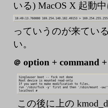
いる) MacOS X 起動中に
っていうのが来ているけ
い。
option + command 
＠
Singleuser boot -- fsck not done

Root device is mounted read-only

If you want to make modification to files,

run '/sbin/fsck -y' first and then '/sbin/mount -uw/'
この後に上の kmod_d