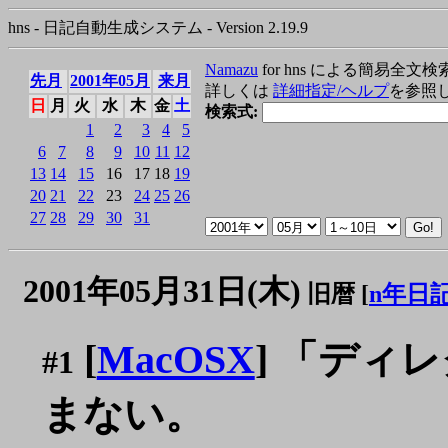
hns - 日記自動生成システム - Version 2.19.9
Namazu
for hns による簡易全文検
先月
2001年05月
来月
詳しくは
詳細指定/ヘルプ
を参照
日
月
火
水
木
金
土
検索式:
1
2
3
4
5
6
7
8
9
10
11
12
13
14
15
16
17
18
19
20
21
22
23
24
25
26
27
28
29
30
31
2001年05月31日(木)
旧暦 [
n年日
[
MacOSX
] 「ディ
#1
まない。