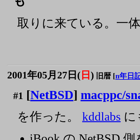
も
取りに来ている。一体何
2001年05月27日(
日
)
旧暦 [
n年日
[
NetBSD
]
macppc/sn
#1
を作った。
kddlabs
に
iBook の NetB