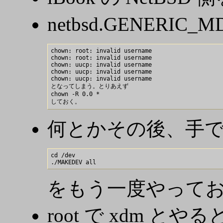
netbsd.GENERIC_
chown: root: invalid username

chown: root: invalid username

chown: uucp: invalid username

chown: uucp: invalid username

chown: uucp: invalid username

となってしまう。とりあえず 

chown -R 0.0 *

何とかその後、手で入
cd /dev

をもう一度やってお
root で xdm とや