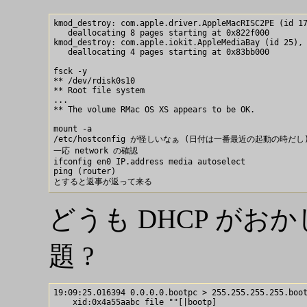
kmod_destroy: com.apple.driver.AppleMacRISC2PE (id 17
   deallocating 8 pages starting at 0x822f000

kmod_destroy: com.apple.iokit.AppleMediaBay (id 25), 
   deallocating 4 pages starting at 0x83bb000

fsck -y

** /dev/rdisk0s10

** Root file system

...

** The volume RMac OS XS appears to be OK.

mount -a

/etc/hostconfig が怪しいなぁ (日付は一番最近の起動の時だし)
一応 network の確認

ifconfig en0 IP.address media autoselect

ping (router)

どうも DHCP が
題 ?
19:09:25.016394 0.0.0.0.bootpc > 255.255.255.255.boot