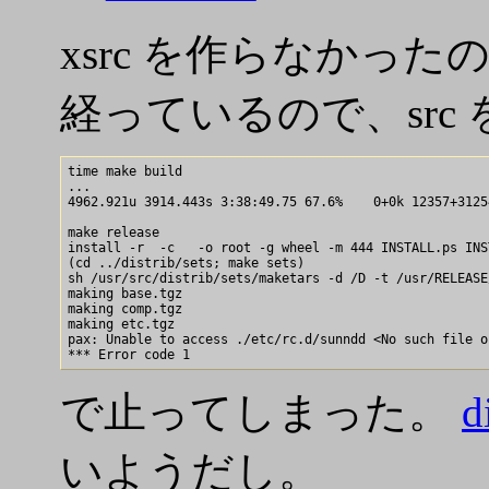
xsrc を作らなかっ
経っているので、src
time make build

...

4962.921u 3914.443s 3:38:49.75 67.6%    0+0k 12357+3125
make release

install -r  -c   -o root -g wheel -m 444 INSTALL.ps INS
(cd ../distrib/sets; make sets)

sh /usr/src/distrib/sets/maketars -d /D -t /usr/RELEASE
making base.tgz

making comp.tgz

making etc.tgz

pax: Unable to access ./etc/rc.d/sunndd <No such file o
で止ってしまった。
d
いようだし。