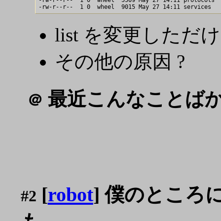
-rw-r--r--  1 0  wheel  5509 May 27 14:11 protocols

list を変更しただ
その他の原因 ?
最近こんなことばか
＠
[
robot
] 僕のところにも e
#2