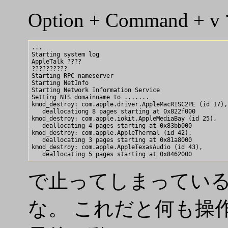
Option + Command
...

Starting system log

AppleTalk ????

??????????

Starting RPC nameserver

Starting NetInfo

Starting Network Information Service

Setting NIS domainname to .......

kmod_destroy: com.apple.driver.AppleMacRISC2PE (id 17),

   deallocationg 8 pages starting at 0x822f000

kmod_destroy: com.apple.iokit.AppleMediaBay (id 25), 

   deallocating 4 pages starting at 0x83bb000

kmod_destroy: com.apple.AppleThermal (id 42), 

   deallocating 3 pages starting at 0x81a8000

kmod_destroy: com.apple.AppleTexasAudio (id 43),

で止ってしまっている。s
な。 これだと何も操