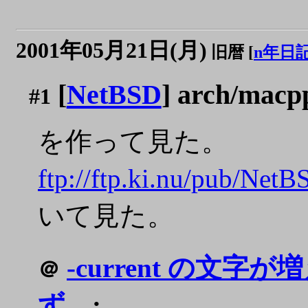
2001年05月21日(月)
旧暦 [
n年日
[
NetBSD
] arch/macp
#1
を作って見た。
ftp://ftp.ki.nu/pub/Net
いて見た。
-current の
＠
ず。
: