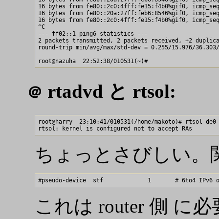
16 bytes from fe80::2c0:4fff:fe15:f4b0%gif0, icmp_seq
16 bytes from fe80::20a:27ff:feb6:8546%gif0, icmp_seq
16 bytes from fe80::2c0:4fff:fe15:f4b0%gif0, icmp_seq
^C

--- ff02::1 ping6 statistics ---

2 packets transmitted, 2 packets received, +2 duplica
round-trip min/avg/max/std-dev = 0.255/15.976/36.303/
rtadvd と rtsol:
＠
root@harry  23:10:41/010531(/home/makoto)# rtsol de0

ちょっとさびしい。関
これは router 側 