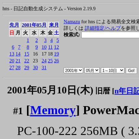
hns - 日記自動生成システム - Version 2.19.9
Namazu
for hns による簡易全文検
先月
2001年05月
来月
詳しくは
詳細指定/ヘルプ
を参照
日
月
火
水
木
金
土
検索式:
1
2
3
4
5
6
7
8
9
10
11
12
13
14
15
16
17
18
19
20
21
22
23
24
25
26
27
28
29
30
31
2001年05月10日(木)
旧暦 [
n年日
[
Memory
] PowerMa
#1
PC-100-222 256MB (