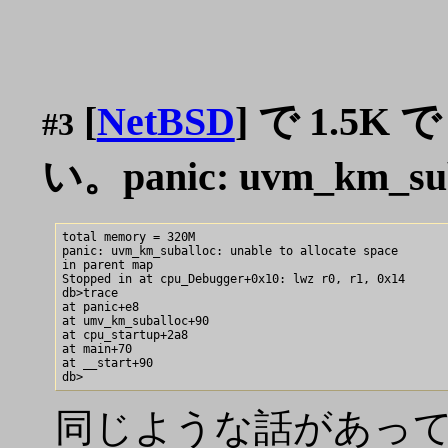
[
NetBSD
] で 1.5
#3
い。panic: uvm_km_subal
total memory = 320M

panic: uvm_km_suballoc: unable to allocate space

in parent map

Stopped in at cpu_Debugger+0x10: lwz r0, r1, 0x14

db>trace

at panic+e8

at umv_km_suballoc+90

at cpu_startup+2a8

at main+70

at __start+90

同じような話があっ