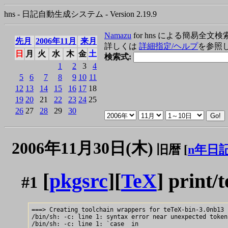
hns - 日記自動生成システム - Version 2.19.9
Namazu
for hns による簡易全文検
先月
2006年11月
来月
詳しくは
詳細指定/ヘルプ
を参照
日
月
火
水
木
金
土
検索式:
1
2
3
4
5
6
7
8
9
10
11
12
13
14
15
16
17
18
19
20
21
22
23
24
25
26
27
28
29
30
2006年11月30日(木)
旧暦 [
n年日
[
pkgsrc
][
TeX
] print/
#1
===> Creating toolchain wrappers for teTeX-bin-3.0nb13

/bin/sh: -c: line 1: syntax error near unexpected token
/bin/sh: -c: line 1: `case  in                         