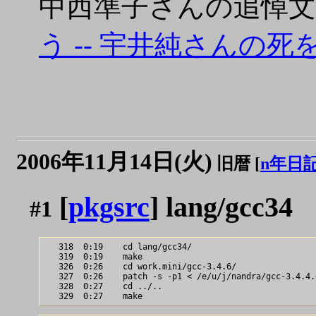
中西準子さんの追悼文
う -- 宇井純さんの死を
2006年11月14日(火)
旧暦 [
n年日
[
pkgsrc
] lang/gcc34
#1
   318  0:19    cd lang/gcc34/

   319  0:19    make

   326  0:26    cd work.mini/gcc-3.4.6/

   327  0:26    patch -s -p1 < /e/u/j/nandra/gcc-3.4.4.d
   328  0:27    cd ../..
