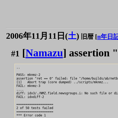
2006年11月11日(
土
)
旧暦 [
n年日
[
Namazu
] assertion 
#1
..

PASS: mknmz-2

assertion "ret == 0" failed: file "/home/builds/ab/netb
[1]   Abort trap (core dumped) ../scripts/mknmz...

FAIL: mknmz-3

....

diff: idx3/./NMZ.field.newsgroups.i: No such file or dir
FAIL: idxdiff-2

====================

2 of 50 tests failed

====================
