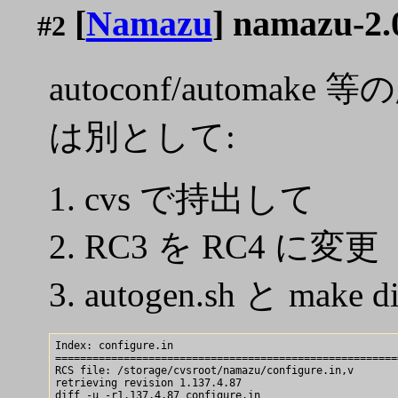
[
Namazu
] namazu-
#2
autoconf/auto
は別として:
cvs で持出して
RC3 を RC4 に変更
autogen.sh と make di
Index: configure.in

=======================================================
RCS file: /storage/cvsroot/namazu/configure.in,v

retrieving revision 1.137.4.87

diff -u -r1.137.4.87 configure.in
