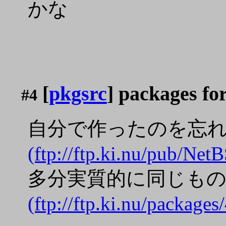
かな
[
pkgsrc
] packages fo
#4
自分で作ったのを忘
(ftp://ftp.ki.nu/pub/Ne
多分実質的に同じも
(ftp://ftp.ki.nu/package