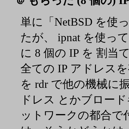
もらった (8 個の) I
＠
単に「NetBSD を使
たが、 ipnat を使って
に 8 個の IP を 
全ての IP アドレ
を rdr で他の機
ドレス とかブロー
ットワークの都合で