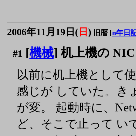
2006年11月19日(
日
)
旧暦 [
n年日
[
機械
] 机上機の NI
#1
以前に机上機として
感じが していた。きょう
が変。 起動時に、Ne
ど、そこで止って い