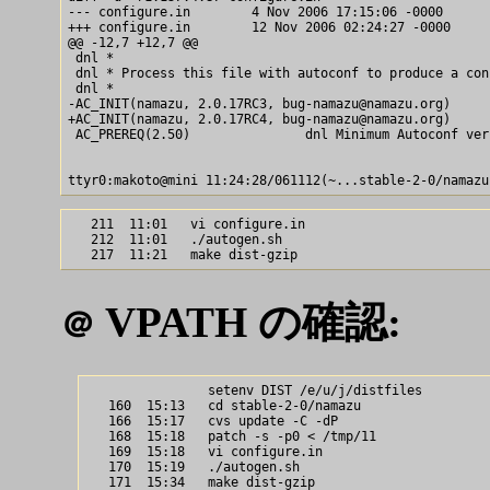
--- configure.in        4 Nov 2006 17:15:06 -0000      
+++ configure.in        12 Nov 2006 02:24:27 -0000

@@ -12,7 +12,7 @@

 dnl *

 dnl * Process this file with autoconf to produce a con
 dnl *

-AC_INIT(namazu, 2.0.17RC3, bug-namazu@namazu.org)

+AC_INIT(namazu, 2.0.17RC4, bug-namazu@namazu.org)

 AC_PREREQ(2.50)               dnl Minimum Autoconf ver
   211  11:01   vi configure.in

   212  11:01   ./autogen.sh

VPATH の確認:
＠
                setenv DIST /e/u/j/distfiles

   160  15:13   cd stable-2-0/namazu

   166  15:17   cvs update -C -dP

   168  15:18   patch -s -p0 < /tmp/11

   169  15:18   vi configure.in

   170  15:19   ./autogen.sh

   171  15:34   make dist-gzip
