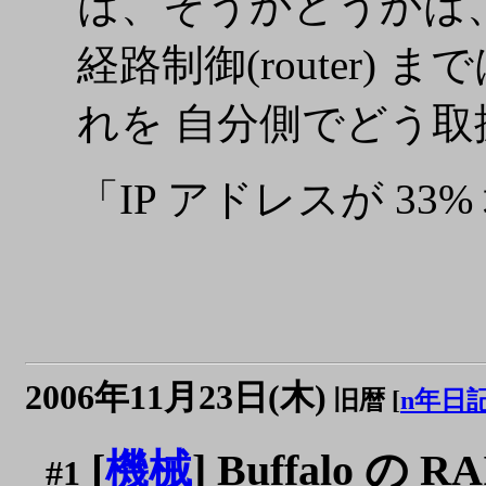
は、そうかどうかは、
経路制御(router
れを 自分側でどう
「IP アドレスが 3
2006年11月23日(木)
旧暦 [
n年日
[
機械
] Buffalo の
#1