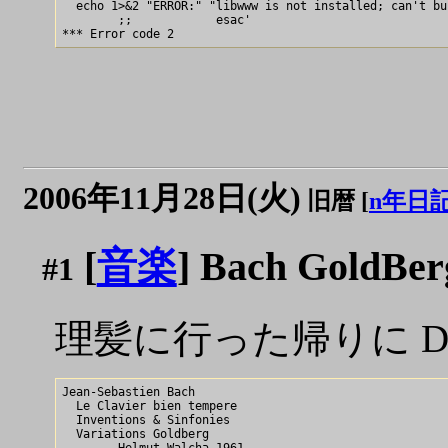
  echo 1>&2 "ERROR:" "libwww is not installed; can't bu
        ;;            esac'

2006年11月28日(火)
旧暦 [
n年日
[
音楽
] Bach GoldBer
#1
理髪に行った帰りに Disk
Jean-Sebastien Bach

  Le Clavier bien tempere

  Inventions & Sinfonies

  Variations Goldberg
