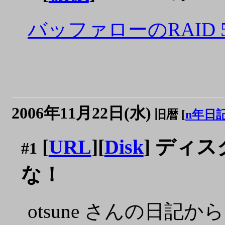
バッファローのRAID
2006年11月22日(水)
旧暦 [
n年日
[
URL
][
Disk
] ディ
#1
な！
otsune さんの日記