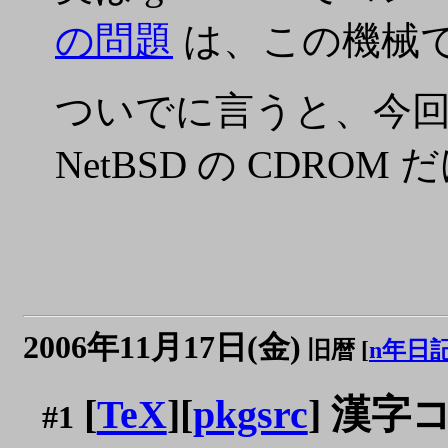
の問題
は、この機械
ついでに言うと、今回は M
NetBSD の CDROM
2006年11月17日(金)
旧暦 [
n年日
[
TeX
][
pkgsrc
] 漢字
#1