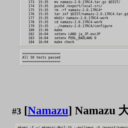
   173  15:35   mv namazu-2.0.17RC4.tar.gz $DIST/

   174  15:35   pushd /export/local-src/

   175  15:35   rm -rf namazu-2.0.17RC4*

   176  15:35   tar zxf $DIST/namazu-2.0.17RC4.tar.gz
   177  15:35   mkdir namazu-2.0.17RC4-work

   178  15:35   cd namazu-2.0.17RC4-work

   179  15:35   ../namazu-2.0.17RC4/configure

   180  15:36   make

   182  16:04   setenv LANG ja_JP.eucJP

   183  16:04   setenv PERL_BADLANG 0

===================

All 50 tests passed

[
Namazu
] Namazu
#3
mknmz -f ~/.mknmzrc-Mail-1G --mailnews -O /export/namazu