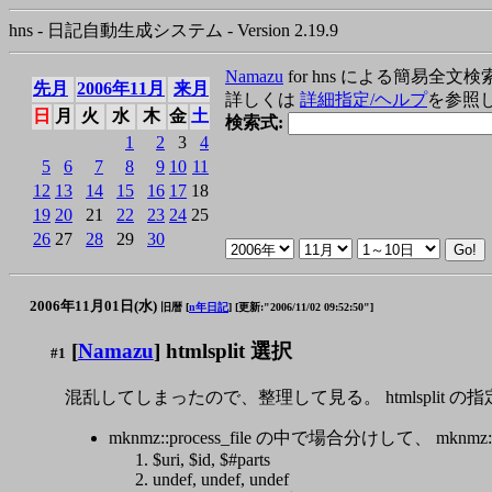
hns - 日記自動生成システム - Version 2.19.9
Namazu
for hns による簡易全文検
先月
2006年11月
来月
詳しくは
詳細指定/ヘルプ
を参照
日
月
火
水
木
金
土
検索式:
1
2
3
4
5
6
7
8
9
10
11
12
13
14
15
16
17
18
19
20
21
22
23
24
25
26
27
28
29
30
2006年11月01日(水)
旧暦 [
n年日記
]
[更新:"2006/11/02 09:52:50"]
[
Namazu
] htmlsplit 選択
#1
混乱してしまったので、整理して見る。 htmlsplit の
mknmz::process_file の中で場合分けして、
$uri, $id, $#parts
undef, undef, undef