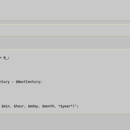
 @_;

tury : $NextCentury;

 $min, $hour, $mday, $month, *$year*)";
