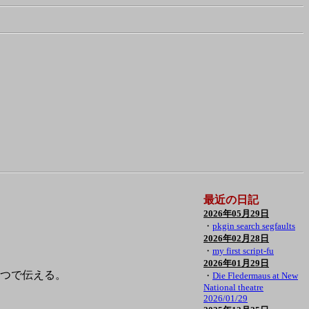
最近の日記
2026年05月29日
・
pkgin search segfaults
2026年02月28日
・
my first script-fu
2026年01月29日
後の三つで伝える。
・
Die Fledermaus at New
National theatre
2026/01/29