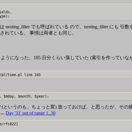
elds,

.pl。これは nesting_filter でも呼ばれている ので、nesting_filt
 の中で別々に定義されている。 事情は両者とも同じ。
になった。185 日分くらい落していた (索引を作っていなかった
必要がある ? (というのも、ちょっと変) 放っておけば、と思ったが
 →
Day '31' out of range 1..30
/rfc822]
