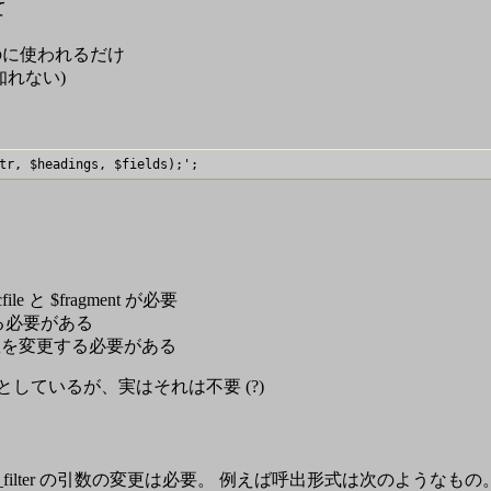
て
作るのに使われるだけ
も知れない)
_cfile と $fragment が必要
変更する必要がある
er の引数を変更する必要がある
しようとしているが、実はそれは不要 (?)
から、apply_filter の引数の変更は必要。 例えば呼出形式は次のようなもの