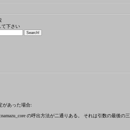
索
して下さい
指定があった場合:
 mknmz::namazu_core の呼出方法が二通りある。 それは引数の最