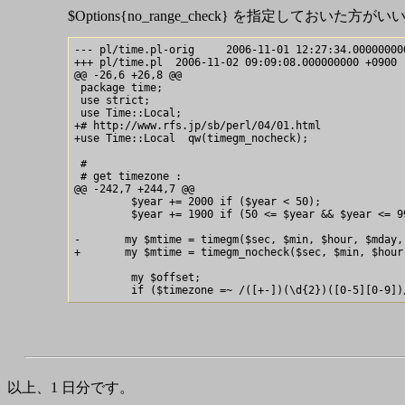
$Options{no_range_check} を指定しておいた方が
--- pl/time.pl-orig	2006-11-01 12:27:34.000000000 +0900

+++ pl/time.pl	2006-11-02 09:09:08.000000000 +0900

@@ -26,6 +26,8 @@

 package time;

 use strict;

 use Time::Local;

+# http://www.rfs.jp/sb/perl/04/01.html

+use Time::Local  qw(timegm_nocheck); 

 #

 # get timezone :

@@ -242,7 +244,7 @@

         $year += 2000 if ($year < 50);

         $year += 1900 if (50 <= $year && $year <= 99
-	my $mtime = timegm($sec, $min, $hour, $mday, $month, $year);

+	my $mtime = timegm_nocheck($sec, $min, $hour, $mday, $month, $year);

         my $offset;

以上、1 日分です。