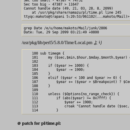
Sec too small - 47387 < 74752

Sec too big - 47387 > 11647

Cannot handle date (49, 21, 03, 28, 8, 2099) 

    at /usr/pkg/share/namazu/pl/time.pl line 245

grep Date /e/u/home/makoto/Mail/junk/2806

/usr/pkg/lib/perl5/5.8.0/Time/Local.pm より
    100 sub timegm {

    101     my ($sec,$min,$hour,$mday,$month,$year) =
    102 

    103     if ($year >= 1000) {

    104         $year -= 1900;

    105     }

    106     elsif ($year < 100 and $year >= 0) {

    107         $year += ($year > $Breakpoint) ? $Cen
    108     }

    109     

    110     unless ($Options{no_range_check}) {

    111         if (abs($year) >= 0x7fff) {

    112             $year += 1900;

    113             croak "Cannot handle date ($sec,
patch for pl/time.pl:
＠