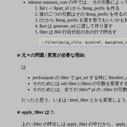
mknmz::namazu_core の中では、 その引数によっ
$id ( -> $part_id ) から $msg_prefix を作る
後の二つの引数はその $msg_prefix を
(だから $msg_prefix を渡す形でもいいか
$uri は generate_url に渡して作り直す
filter は 860 行目付近の次の行で呼出す
元々の問題 | 変更が必要な理由:
＠
は
jeedosaquin の filter で get_uri する時に $mother
そのためには sub filter (::filter) の引数を
そのためには、全ての filter/*.pl の ::filt
だったと思う。いまは ::html_filter とかも変更
apply_filter は ?:
＠
上の ::filter の呼出しは apply_filter の中だ