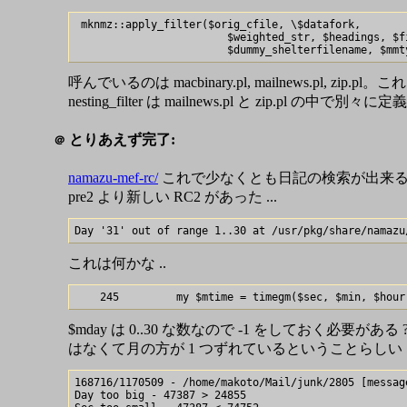
 mknmz::apply_filter($orig_cfile, \$datafork,

                        $weighted_str, $headings, $fi
呼んでいるのは macbinary.pl, mailnews.pl, zip
nesting_filter は mailnews.pl と zip.pl
とりあえず完了:
＠
namazu-mef-rc/
これで少なくとも日記の検索が出来るよう
pre2 より新しい RC2 があった ...
これは何かな ..
$mday は 0..30 な数なので -1 をしておく
はなくて月の方が 1 つずれているということらしい
168716/1170509 - /home/makoto/Mail/junk/2805 [message
Day too big - 47387 > 24855
