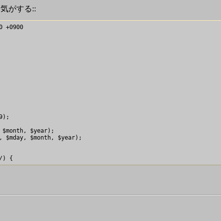
いい気がする::
);
