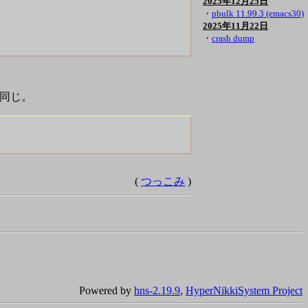
2025年12月25日
・
pbulk 11.99.3 (emacs30)
2025年11月22日
・
crash dump
は同じ。
(
つっこみ
)
Powered by
hns-2.19.9
,
HyperNikkiSystem Project