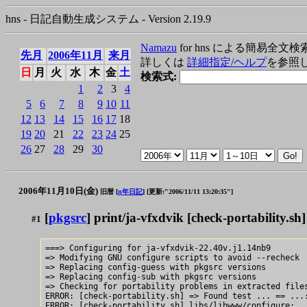
hns - 日記自動生成システム - Version 2.19.9
Namazu
for hns による簡易全文検
先月
2006年11月
来月
詳しくは
詳細指定/ヘルプ
を参照
日
月
火
水
木
金
土
検索式:
1
2
3
4
5
6
7
8
9
10
11
12
13
14
15
16
17
18
19
20
21
22
23
24
25
26
27
28
29
30
2006年11月10日(金)
旧暦 [
n年日記
]
[更新:"2006/11/11 13:20:35"]
[
pkgsrc
] print/ja-vfxdvik [check-portability.sh]
#1
===> Configuring for ja-vfxdvik-22.40v.j1.14nb9

=> Modifying GNU configure scripts to avoid --recheck

=> Replacing config-guess with pkgsrc versions

=> Replacing config-sub with pkgsrc versions

=> Checking for portability problems in extracted files
ERROR: [check-portability.sh] => Found test ... == ...:
ERROR: [check-portability.sh] libs/libwww/configure: 
