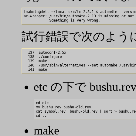
[makoto@dell ~/local-src/tc-2.3.1]$ autom4te --versio
ac-wrapper: /usr/bin/autom4te-2.13 is missing or not 
試行錯誤で次のよう
  137  autoconf-2.5x

  138  ./configure

  139  make

  140  /usr/sbin/alternatives --set automake /usr/bin
etc の下で bushu.r
cd etc

mv bushu.rev bushu-old.rev

cat symbol.rev  bushu-old.rev | sort > bushu.rev
make