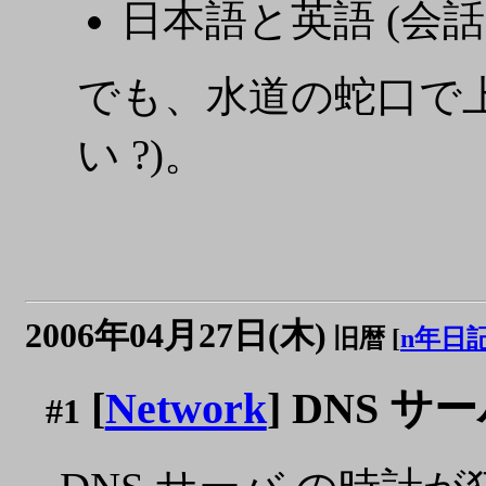
日本語と英語 (会話
でも、水道の蛇口で
い ?)。
2006年04月27日(木)
旧暦 [
n年日
[
Network
] DNS サ
#1