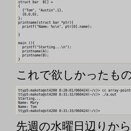
struct bar  B[] = 

{

  {"Tom", "Austin",1},

  {0,0,0},

};

printname(struct bar *ptr){

  printf("Name: %s\n", ptr[0].name);

}

main (){

  printf("Starting...\n");

  printname(A);

  printname(B);

これで欲しかったも
ttyp5:makoto@st4200 8:28:01/060424(~/c)> cc array-pointe
ttyp5:makoto@st4200 8:31:32/060424(~/c)> ./a.out

Starting...

Name: Mary

Name: Tom

先週の水曜日辺りか