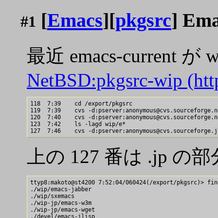
[
Emacs
][
pkgsrc
] Em
#1
最近 emacs-curr
NetBSD:pkgsrc-wip (htt
118  7:39    cd /export/pkgsrc

119  7:39    cvs -d:pserver:anonymous@cvs.sourceforge.n
120  7:40    cvs -d:pserver:anonymous@cvs.sourceforge.n
123  7:42    ls -lagd wip/e*

上の 127 番は .jp
ttyp8:makoto@st4200 7:52:04/060424(/export/pkgsrc)> fin
./wip/emacs-jabber

./wip/sxemacs

./wip-jp/emacs-w3m

./wip-jp/emacs-wget

./devel/emacs-ilisp
