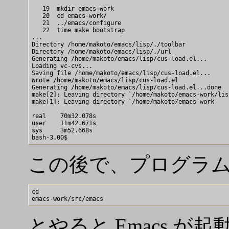
   19  mkdir emacs-work

   20  cd emacs-work/

   21  ../emacs/configure

   22  time make bootstrap

...

Directory /home/makoto/emacs/lisp/./toolbar

Directory /home/makoto/emacs/lisp/./url

Generating /home/makoto/emacs/lisp/cus-load.el...

Loading vc-cvs...

Saving file /home/makoto/emacs/lisp/cus-load.el...

Wrote /home/makoto/emacs/lisp/cus-load.el

Generating /home/makoto/emacs/lisp/cus-load.el...done

make[2]: Leaving directory `/home/makoto/emacs-work/lisp
make[1]: Leaving directory `/home/makoto/emacs-work'

real    70m32.078s

user    11m42.671s

sys     3m52.668s

この後で、プログラム → 
cd 

とやると Emacs 