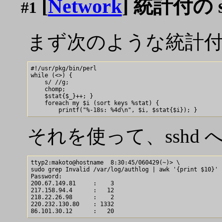
[
Network
] 統計付の so
#1
まず次のような統計付の 
#!/usr/pkg/bin/perl

while (<>) {

    s/ //g;

    chomp;

    $stat{$_}++; }

    foreach my $i (sort keys %stat) {

それを使って、sshd
ttyp2:makoto@hostname  8:30:45/060429(~)> \

sudo grep Invalid /var/log/authlog | awk '{print $10}' 
Password:

200.67.149.81     :    3

217.158.94.4      :   12

218.22.26.98      :    2

220.232.130.80    : 1332
