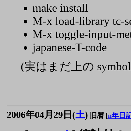
make install
M-x load-library tc-s
M-x toggle-input-me
japanese-T-code
(実はまだ上の symbo
2006年04月29日(
土
)
旧暦 [
n年日