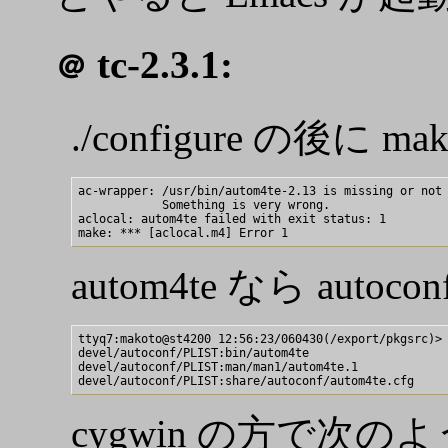
tc-2.3.1:
＠
./configure の後に m
ac-wrapper: /usr/bin/autom4te-2.13 is missing or not 
            Something is very wrong.

aclocal: autom4te failed with exit status: 1

autom4te なら au
ttyq7:makoto@st4200 12:56:23/060430(/export/pkgsrc)> 
devel/autoconf/PLIST:bin/autom4te

devel/autoconf/PLIST:man/man1/autom4te.1

cygwin の方で次