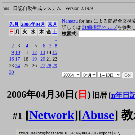
hns - 日記自動生成システム - Version 2.19.9
Namazu
for hns による簡易全文検
先月
2006年04月
来月
詳しくは
詳細指定/ヘルプ
を参照
日
月
火
水
木
金
土
検索式:
1
2
3
4
5
6
7
8
9
10
11
12
13
14
15
16
17
18
19
20
21
22
23
24
25
26
27
28
29
30
2006年04月30日(
日
)
旧暦 [
n年日
[
Network
][
Abuse
] 
#1
ttyZ0:makoto@hostname 8:34:46/060430(/export)> \
