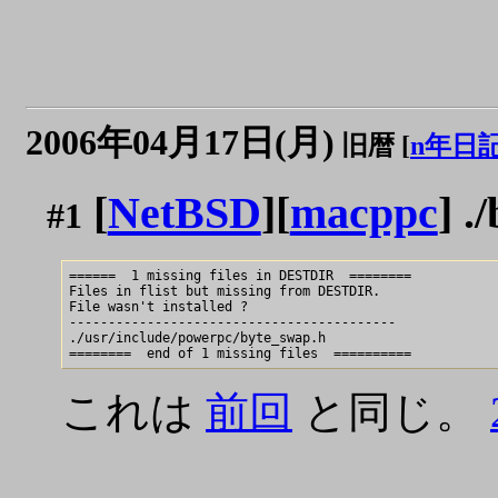
2006年04月17日(月)
旧暦 [
n年日
[
NetBSD
][
macppc
] .
#1
======  1 missing files in DESTDIR  ========

Files in flist but missing from DESTDIR.

File wasn't installed ?

------------------------------------------

./usr/include/powerpc/byte_swap.h

これは
前回
と同じ。