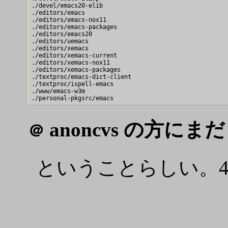
./devel/emacs20-elib

./editors/emacs

./editors/emacs-nox11

./editors/emacs-packages

./editors/emacs20

./editors/uemacs

./editors/xemacs

./editors/xemacs-current

./editors/xemacs-nox11

./editors/xemacs-packages

./textproc/emacs-dict-client

./textproc/ispell-emacs

./www/emacs-w3m

anoncvs の方にまだ
＠
ということらしい。4/