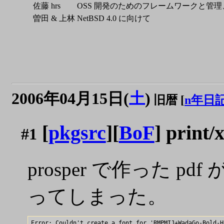
佐藤 hrs
OSS 開発のためのフレームワークと管理
曽田 & 上林
NetBSD 4.0 に向けて
2006年04月15日(
土
)
旧暦 [
n年日
[
pkgsrc
][
BoF
] pri
#1
prosper で作っ
ってしまった。