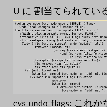
U に 割当てられているのは cvs-
(defun-cvs-mode (cvs-mode-undo . SIMPLE) (flags)

  "Undo local changes to all marked files.

The file is removed and `cvs update FILE' is run."

  ;;"With prefix argument, prompt for cvs FLAGS."

  (interactive (list nil));; (cvs-flags-query 'cvs-undo
  (if current-prefix-arg (call-interactively 'cvs-mode-
    (let* ((fis (cvs-do-removal 'undo "update" 'all))

	   (removedp (lambda (fi)

		       (or (eq (cvs-fileinfo->type fi) 'REMOVED)

			   (and (eq (cvs-fileinfo->type fi) 'CONFLICT)

				(eq (cvs-fileinfo->subtype fi) 'REMOVED)))))

	   (fis-split (cvs-partition removedp fis))

	   (fis-removed (car fis-split))

	   (fis-other (cdr fis-split)))

      (if (null fis-other)

	  (when fis-removed (cvs-mode-run "add" nil fis-removed))

	(cvs-mode-run "update" flags fis-other

		      :postproc

		      (when fis-removed

			`((with-current-buffer ,(current-buffer)

cvs-undo-flags: これかな