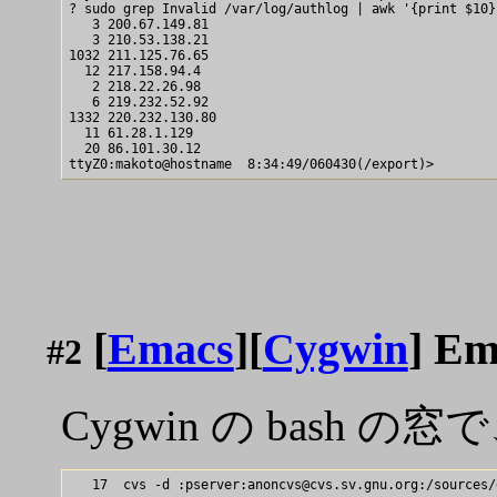
? sudo grep Invalid /var/log/authlog | awk '{print $10}
   3 200.67.149.81

   3 210.53.138.21

1032 211.125.76.65

  12 217.158.94.4

   2 218.22.26.98

   6 219.232.52.92

1332 220.232.130.80

  11 61.28.1.129

  20 86.101.30.12

[
Emacs
][
Cygwin
] Em
#2
Cygwin の bash
   17  cvs -d :pserver:anoncvs@cvs.sv.gnu.org:/sources/