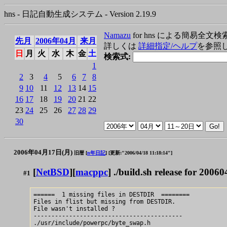
hns - 日記自動生成システム - Version 2.19.9
Namazu
for hns による簡易全文検
先月
2006年04月
来月
詳しくは
詳細指定/ヘルプ
を参照
日
月
火
水
木
金
土
検索式:
1
2
3
4
5
6
7
8
9
10
11
12
13
14
15
16
17
18
19
20
21
22
23
24
25
26
27
28
29
30
2006年04月17日(月)
旧暦 [
n年日記
]
[更新:"2006/04/18 11:18:14"]
[
NetBSD
][
macppc
] ./build.sh release for 2006
#1
======  1 missing files in DESTDIR  ========

Files in flist but missing from DESTDIR.

File wasn't installed ?

------------------------------------------

./usr/include/powerpc/byte_swap.h
