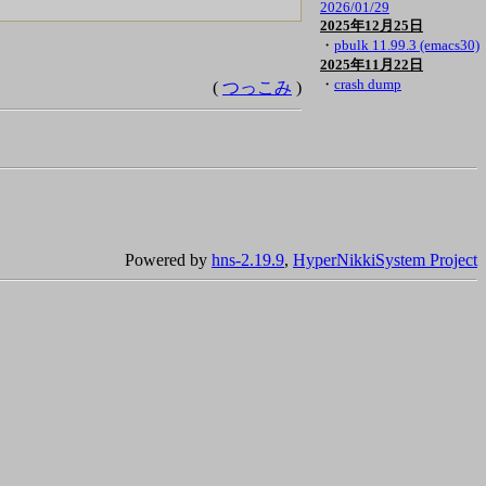
2026/01/29
2025年12月25日
・
pbulk 11.99.3 (emacs30)
2025年11月22日
・
crash dump
(
つっこみ
)
Powered by
hns-2.19.9
,
HyperNikkiSystem Project