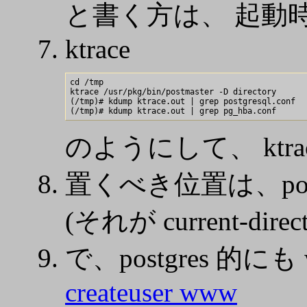
と書く方は、 起動時
ktrace
cd /tmp

ktrace /usr/pkg/bin/postmaster -D directory

(/tmp)# kdump ktrace.out | grep postgresql.conf

のようにして、 ktr
置くべき位置は、postm
(それが current-dire
で、postgres 的
createuser www