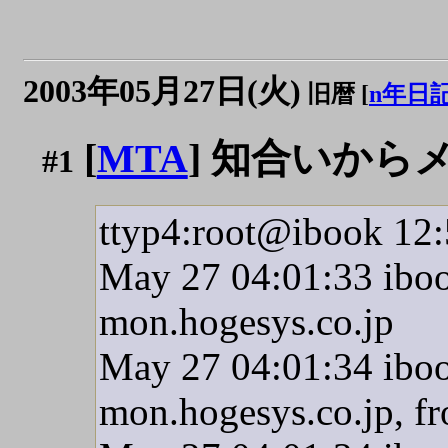
2003年05月27日(火)
旧暦 [
n年日
[
MTA
] 知合いか
#1
ttyp4:root@ibook 12:
May 27 04:01:33 iboo
mon.hogesys.co.jp
May 27 04:01:34 iboo
mon.hogesys.co.jp,