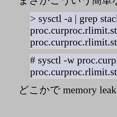
まさかこういう簡単な
> sysctl -a | grep sta
proc.curproc.rlimit.
proc.curproc.rlimit.
# sysctl -w proc.cur
proc.curproc.rlimit.
どこかで memory