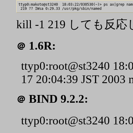
ttyp0:makoto@st3240  18:03:22/030530(~)> ps ax|grep name
kill -1 219 しても
1.6R:
＠
ttyp0:root@st3240 18:
17 20:04:39 JST 2003 
BIND 9.2.2:
＠
ttyp0:root@st3240