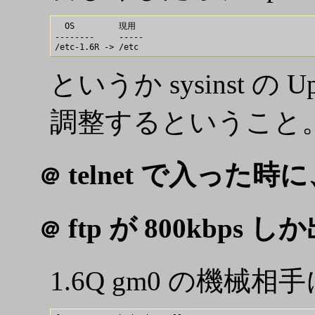
  OS         現用

--------     -----

というか sysinst 
調整するということ
telnet で入った時
＠
ftp が 800kbps し
＠
1.6Q gm0 の機械相手