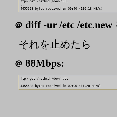
ftp> get /netbsd /dev/null

...

diff -ur /etc /
＠
それを止めたら
88Mbps:
＠
ftp> get /netbsd /dev/null

...
