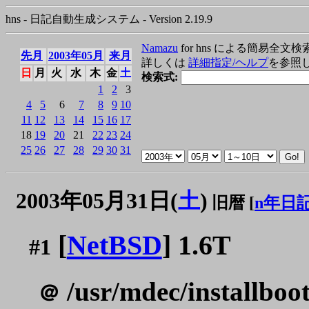
hns - 日記自動生成システム - Version 2.19.9
Namazu
for hns による簡易全文検
先月
2003年05月
来月
詳しくは
詳細指定/ヘルプ
を参照
日
月
火
水
木
金
土
検索式:
1
2
3
4
5
6
7
8
9
10
11
12
13
14
15
16
17
18
19
20
21
22
23
24
25
26
27
28
29
30
31
2003年05月31日(
土
)
旧暦 [
n年日
[
NetBSD
] 1.6T
#1
/usr/mdec/installboot
＠