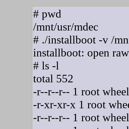
# pwd
/mnt/usr/mdec
# ./installboot -v /
installboot: open raw
# ls -l
total 552
-r--r--r-- 1 root wh
-r-xr-xr-x 1 root wh
-r--r--r-- 1 root wh