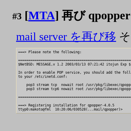
[
MTA
] 再び qpopper 
#3
mail server を再び移
そう
===> Please note the following:

=======================================================
$NetBSD: MESSAGE,v 1.2 2003/03/13 07:21:42 itojun Exp $

In order to enable POP service, you should add the foll
to your /etc/inetd.conf:

    pop3 stream tcp  nowait root /usr/pkg/libexec/qpopp
    pop3 stream tcp6 nowait root /usr/pkg/libexec/qpopp
=======================================================
===> Registering installation for qpopper-4.0.5
