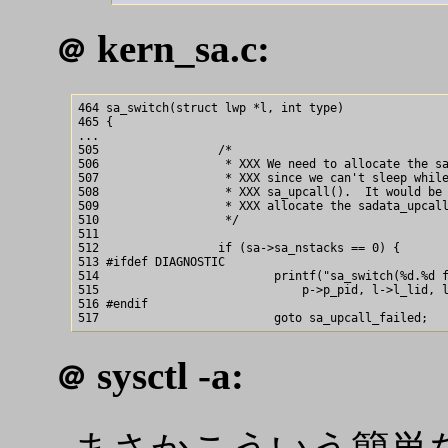
kern_sa.c:
＠
464 sa_switch(struct lwp *l, int type)

465 {

...  

505                 /*

506                  * XXX We need to allocate the sa
507                  * XXX since we can't sleep while
508                  * XXX sa_upcall().  It would be 
509                  * XXX allocate the sadata_upcall
510                  */

511

512                 if (sa->sa_nstacks == 0) {

513 #ifdef DIAGNOSTIC

514                         printf("sa_switch(%d.%d f
515                             p->p_pid, l->l_lid, l
516 #endif

sysctl -a:
＠