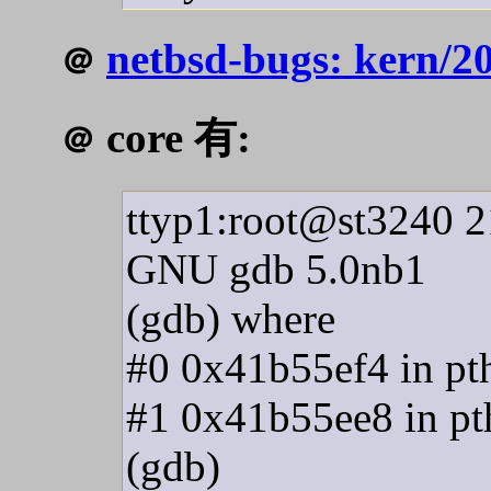
netbsd-bugs: kern/2
＠
core 有:
＠
ttyp1:root@st3240 2
GNU gdb 5.0nb1
(gdb) where
#0 0x41b55ef4 in pth
#1 0x41b55ee8 in pth
(gdb)