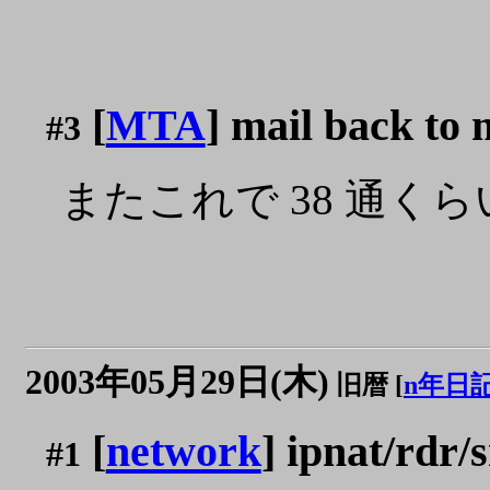
[
MTA
] mail back to
#3
またこれで 38 通くら
2003年05月29日(木)
旧暦 [
n年日
[
network
] ipnat/rdr/
#1