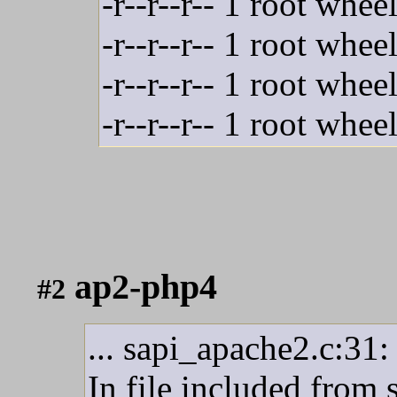
-r--r--r-- 1 root wh
-r--r--r-- 1 root wh
-r--r--r-- 1 root wh
-r--r--r-- 1 root wh
ap2-php4
#2
... sapi_apache2.c:31:
In file included from