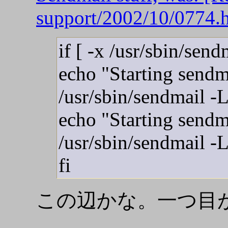
support/2002/10/0774.
if [ -x /usr/sbin/send
echo "Starting send
/usr/sbin/sendmail 
echo "Starting send
/usr/sbin/sendmail 
fi
この辺かな。一つ目が