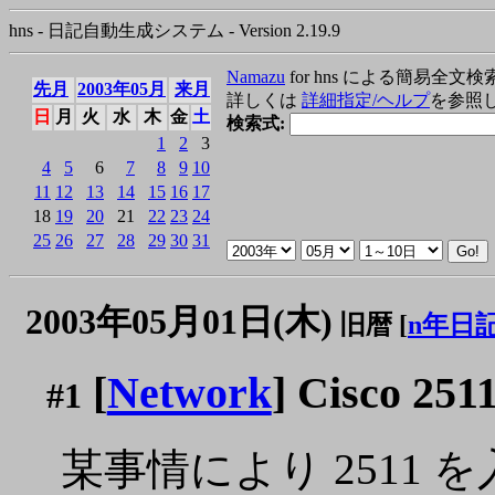
hns - 日記自動生成システム - Version 2.19.9
Namazu
for hns による簡易全文検
先月
2003年05月
来月
詳しくは
詳細指定/ヘルプ
を参照
日
月
火
水
木
金
土
検索式:
1
2
3
4
5
6
7
8
9
10
11
12
13
14
15
16
17
18
19
20
21
22
23
24
25
26
27
28
29
30
31
2003年05月01日(木)
旧暦 [
n年日
[
Network
] Cisco 251
#1
某事情により 2511 