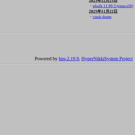
2025年12月25日
・
pbulk 11.99.3 (emacs30)
2025年11月22日
・
crash dump
Powered by
hns-2.19.9
,
HyperNikkiSystem Project