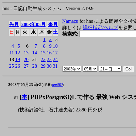
hns - 日記自動生成システム - Version 2.19.9
Namazu
for hns による簡易全文検
先月
2003年05月
来月
詳しくは
詳細指定/ヘルプ
を参照
日
月
火
水
木
金
土
検索式:
1
2
3
4
5
6
7
8
9
10
11
12
13
14
15
16
17
18
19
20
21
22
23
24
25
26
27
28
29
30
31
2003年05月23日(金)
旧暦 [
n年日記
]
[
本
] PHPxPostgreSQL で作る 最強 Web シ
#1
(技術評論社、石井達夫著) 2,880 円外税