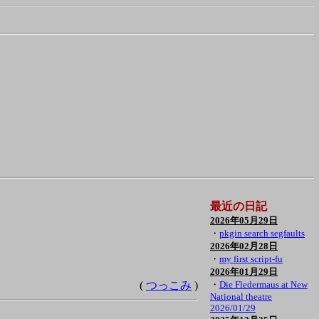
最近の日記
2026年05月29日
・
pkgin search segfaults
2026年02月28日
・
my first script-fu
2026年01月29日
(
つっこみ
)
・
Die Fledermaus at New
National theatre
2026/01/29