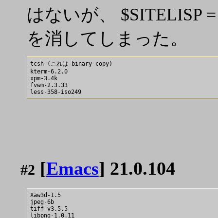
はないが、 $SITELISP = /usr/
を消してしまった。
tcsh (これは binary copy)

kterm-6.2.0

xpm-3.4k

fvwm-2.3.33

[
Emacs
] 21.0.104
#2
Xaw3d-1.5

jpeg-6b

tiff-v3.5.5

libpng-1.0.11
