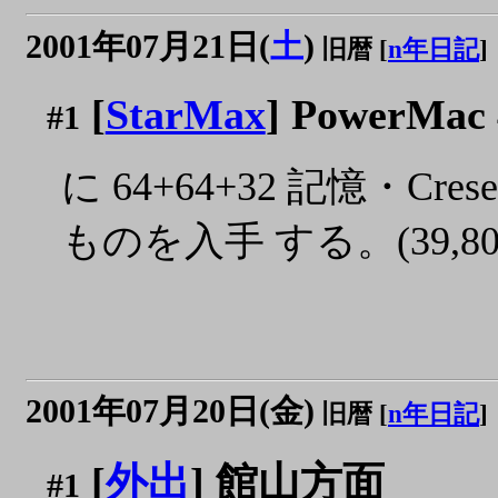
2001年07月21日(
土
)
旧暦 [
n年日記
]
[
StarMax
] PowerMac 
#1
に 64+64+32 記憶・Cre
ものを入手 する。(39,80
2001年07月20日(金)
旧暦 [
n年日記
]
[
外出
] 館山方面
#1