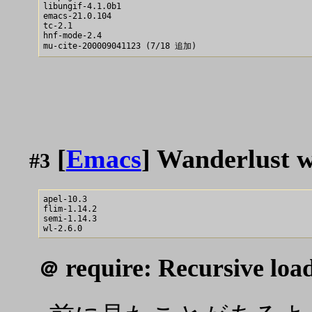
libungif-4.1.0b1

emacs-21.0.104

tc-2.1

hnf-mode-2.4

[
Emacs
] Wanderlust
#3
apel-10.3

flim-1.14.2

semi-1.14.3

require: Recursive load
＠