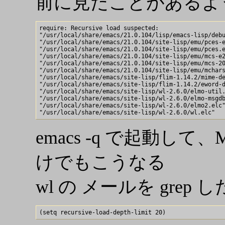
前に見たことがあるよう
require: Recursive load suspected:

"/usr/local/share/emacs/21.0.104/lisp/emacs-lisp/debu
"/usr/local/share/emacs/21.0.104/site-lisp/emu/pces-e
"/usr/local/share/emacs/21.0.104/site-lisp/emu/pces.e
"/usr/local/share/emacs/21.0.104/site-lisp/emu/mcs-e2
"/usr/local/share/emacs/21.0.104/site-lisp/emu/mcs-20
"/usr/local/share/emacs/21.0.104/site-lisp/emu/mchars
"/usr/local/share/emacs/site-lisp/flim-1.14.2/mime-de
"/usr/local/share/emacs/site-lisp/flim-1.14.2/eword-d
"/usr/local/share/emacs/site-lisp/wl-2.6.0/elmo-util.
"/usr/local/share/emacs/site-lisp/wl-2.6.0/elmo-msgdb
"/usr/local/share/emacs/site-lisp/wl-2.6.0/elmo2.elc"
emacs -q で起動して、M-x 
けでもこうなる
wl の メールを gre