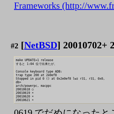
Frameworks (http://www.f
[
NetBSD
] 2001070
#2
make UPDATE=1 release 

すると 1:04 位で出来たが、

Console keyboard type ADB:

trap type 200 at 2e0ef8

Stopped in pid 0 () at 0x2e0ef8 lwz r31, r31, 0x0,

db>

arch/powerpc, macppc

20010618 ○

20010619 ×

20010620 ×

0619 でだめになっ