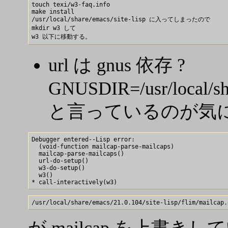
touch texi/w3-faq.info

make install

/usr/local/share/emacs/site-lisp に入ってしまったので

mkdir w3 して

url は gnus 依存 ?
GNUSDIR=/usr/local/sha
と言っているのが気
Debugger entered--Lisp error: 

  (void-function mailcap-parse-mailcaps)

  mailcap-parse-mailcaps()

  url-do-setup()

  w3-do-setup()

  w3()

が mailcap を上書きし