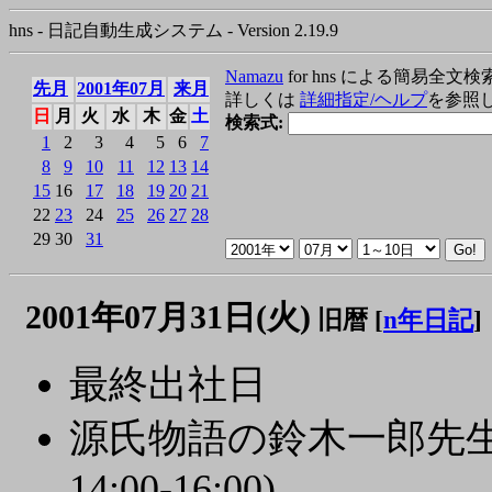
hns - 日記自動生成システム - Version 2.19.9
Namazu
for hns による簡易全文検
先月
2001年07月
来月
詳しくは
詳細指定/ヘルプ
を参照
日
月
火
水
木
金
土
検索式:
1
2
3
4
5
6
7
8
9
10
11
12
13
14
15
16
17
18
19
20
21
22
23
24
25
26
27
28
29
30
31
2001年07月31日(火)
旧暦 [
n年日記
]
最終出社日
源氏物語の鈴木一郎先生
14:00-16:00)