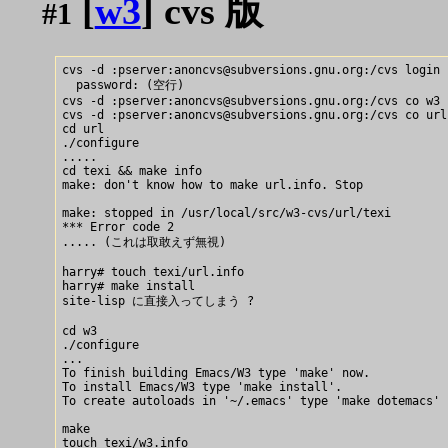
[
w3
] cvs 版
#1
cvs -d :pserver:anoncvs@subversions.gnu.org:/cvs login

  password: (空行)

cvs -d :pserver:anoncvs@subversions.gnu.org:/cvs co w3

cvs -d :pserver:anoncvs@subversions.gnu.org:/cvs co url

cd url

./configure

.....

cd texi && make info

make: don't know how to make url.info. Stop

make: stopped in /usr/local/src/w3-cvs/url/texi

*** Error code 2

..... (これは取敢えず無視)

harry# touch texi/url.info

harry# make install

site-lisp に直接入ってしまう ?

cd w3

./configure

...

To finish building Emacs/W3 type 'make' now.

To install Emacs/W3 type 'make install'.

To create autoloads in '~/.emacs' type 'make dotemacs'

make

touch texi/w3.info
