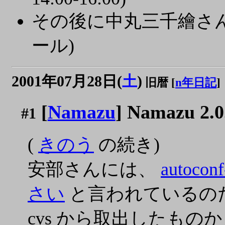
その後に中丸三千繪さ
ール)
2001年07月28日(
土
)
旧暦 [
n年日記
]
[
Namazu
] Namazu 2.0
#1
(
きのう
の続き)
安部さんには、
autoc
さい
と言われているのだ
cvs から取出したものから、 