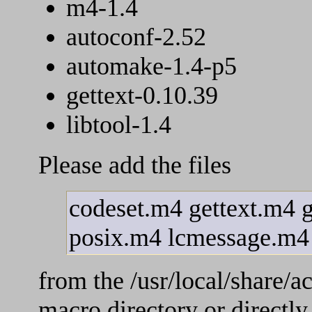
m4-1.4
autoconf-2.52
automake-1.4-p5
gettext-0.10.39
libtool-1.4
Please add the files
codeset.m4 gettext.m4 
posix.m4 lcmessage.m4
from the /usr/local/share/a
macro directory or directly