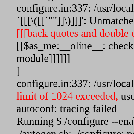
configure.in:337: /usr/loca
`[[[\([[`""]]\)]]]': Unmatch
[[[back quotes and double 
[[$as_me:__oline__: check
module]]]]]]
]
configure.in:337: /usr/loca
limit of 1024 exceeded,
use
autoconf: tracing failed
Running $./configure --ena
./autogen.sh: ./configure: 