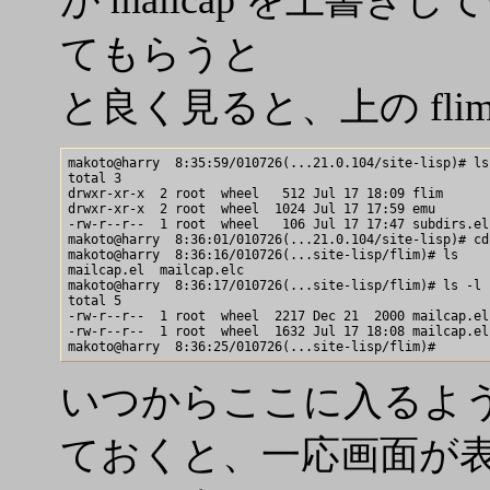
てもらうと
と良く見ると、上の fli
makoto@harry  8:35:59/010726(...21.0.104/site-lisp)# ls 
total 3

drwxr-xr-x  2 root  wheel   512 Jul 17 18:09 flim

drwxr-xr-x  2 root  wheel  1024 Jul 17 17:59 emu

-rw-r--r--  1 root  wheel   106 Jul 17 17:47 subdirs.el

makoto@harry  8:36:01/010726(...21.0.104/site-lisp)# cd 
makoto@harry  8:36:16/010726(...site-lisp/flim)# ls

mailcap.el  mailcap.elc

makoto@harry  8:36:17/010726(...site-lisp/flim)# ls -l

total 5

-rw-r--r--  1 root  wheel  2217 Dec 21  2000 mailcap.el

-rw-r--r--  1 root  wheel  1632 Jul 17 18:08 mailcap.elc
いつからここに入るようにな
ておくと、一応画面が表