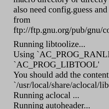
also need config.guess and
from
ftp://ftp.gnu.org/pub/gnu/c
Running libtoolize...
Using `AC_PROG_RANLIB' 
`AC_PROG_LIBTOOL'
You should add the content
`/usr/local/share/aclocal/li
Running aclocal ...
Running autoheader...