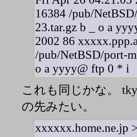
16384 /pub/NetBSD
23.tar.gz b _ o a yy
2002 86 xxxxx.ppp.a
/pub/NetBSD/port-m
o a yyyy@ ftp 0 * i
これも同じかな。 tkyeaa.asa
の先みたい。
xxxxxx.home.ne.jp > 