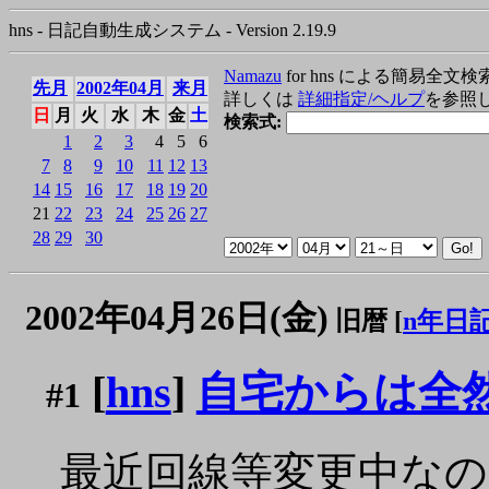
hns - 日記自動生成システム - Version 2.19.9
Namazu
for hns による簡易全文検
先月
2002年04月
来月
詳しくは
詳細指定/ヘルプ
を参照
日
月
火
水
木
金
土
検索式:
1
2
3
4
5
6
7
8
9
10
11
12
13
14
15
16
17
18
19
20
21
22
23
24
25
26
27
28
29
30
2002年04月26日(金)
旧暦 [
n年日
[
hns
]
自宅からは全
#1
最近回線等変更中な