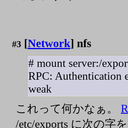
[
Network
] nfs
#3
# mount server:/expo
RPC: Authentication e
weak
これって何かなぁ。
R
/etc/exports に