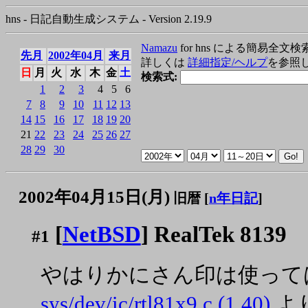
hns - 日記自動生成システム - Version 2.19.9
Namazu
for hns による簡易全文検
先月
2002年04月
来月
詳しくは
詳細指定/ヘルプ
を参照
日
月
火
水
木
金
土
検索式:
1
2
3
4
5
6
7
8
9
10
11
12
13
14
15
16
17
18
19
20
21
22
23
24
25
26
27
28
29
30
2002年04月15日(月)
旧暦 [
n年日記
]
[
NetBSD
] RealTek 8139
#1
やはりかにさん印は使って
sys/dev/ic/rtl81x9.c (1.40)
よ