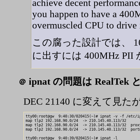
achieve decent performanc
you happen to have a 400M
overmuscled CPU to drive i
この腐った設計では、 10
に出すには 400MHz P
ipnat の問題は RealTek
＠
DEC 21140 に変えて見
tty00:root@gw  9:40:30/020415(~)# ipnat -v -f /etc/ip
map tlp2 192.168.90.0/24  -> 210.145.40.113/32 

map tlp2 192.168.90.0/24  -> 210.145.40.113/32  proxy
map tlp2 192.168.90.0/24  -> 210.145.40.113/32  port
tty00:root@gw  9:40:39/020415(~)# ipnat -l
