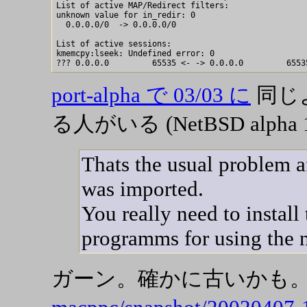
List of active MAP/Redirect filters:

unknown value for in_redir: 0

  0.0.0.0/0  -> 0.0.0.0/0 

List of active sessions:

kmemcpy:lseek: Undefined error: 0

port-alpha で 03/03 に
同じ
る人がいる (NetBSD alpha 1
Thats the usual problem a
was imported.
You really need to install
programms for using the 
ガーン。確かに古いかも