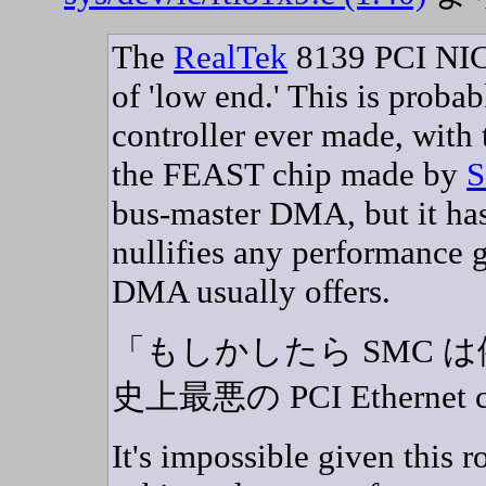
The
RealTek
8139 PCI NIC 
of 'low end.' This is proba
controller ever made, with 
the FEAST chip made by
bus-master DMA, but it has 
nullifies any performance g
DMA usually offers.
「もしかしたら SMC 
史上最悪の PCI Ethernet co
It's impossible given this r