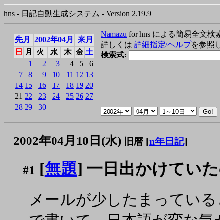
hns - 日記自動生成システム - Version 2.19.9
Namazu
for hns による簡易全文検
先月
2002年04月
来月
詳しくは
詳細指定/ヘルプ
を参照
日
月
火
水
木
金
土
検索式:
1
2
3
4
5
6
7
8
9
10
11
12
13
14
15
16
17
18
19
20
21
22
23
24
25
26
27
28
29
30
2002年04月10日(水)
旧暦 [
n年日記
]
[
無題
] 一日出かけてい
#1
メールが少したまっていると