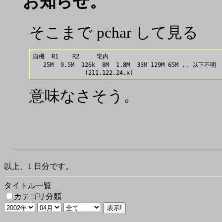
お知らせ。
そこまで pchar して見る
自機  R1    R2     宅内

   25M  9.5M  126k  8M  1.8M  33M 129M 65M .. 以下不明

意味なさそう。
以上、1 日分です。
タイトル一覧
カテゴリ分類