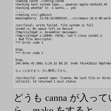
loading cache ./config.cache

checking host system type... powerpc-apple-netbsd1.4V

checking whether ln -s works... yes

.....

creating src/.gdbinit

makoto@harry  21:50:32/000524(...src/emacs-20.6.90-work
/usr/local: write failed, file system is full

insdel.o: No space left on device

/tmp/ccy74qaF.s: Assembler messages:

/tmp/ccy74qaF.s:10046: FATAL: Can't close insdel.o

: Bad file descriptor

*** Error code 1

Stop.

*** Error code 1

Stop.

244.049u 45.500s 5:24.32 89.2%  0+0k 741+4263io 58pf+0w

ちょっとおそまつ。少し整理してから、

/usr/bin/ld: cannot open -lcanna: No such file or direct
collect2: ld returned 1 exit status

どうも canna が入
ら、make をすると