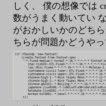
しく、 僕の想像では creat-fo
数がうまく動いてい ない
がおかしいかのどちら
ちらが問題かどうやっ
(if (fboundp 'new-fontset)

    (create-fontset-from-fontset-spec

     "-*-fixed-medium-r-normal-*-16-*-*-*-*-*-fontset-ma
        thai-tis620:-ETL-Fixed-*-*-*-*-16-*-*-*-*-*-tis
        lao:-Misc-Fixed-*-*-*-*-16-*-*-*-*-*-MuleLao-1,

        vietnamese-viscii-lower:-ETL-Fixed-*-*-*-*-16-*
        vietnamese-viscii-upper:-ETL-Fixed-*-*-*-*-16-*
        chinese-big5-1:-*-Nice Taipei Mono-*-*-*-*-12-*
        chinese-big5-2:-*-Nice Taipei Mono-*-*-*-*-12-*
        chinese-gb2312:-*-Beijing-*-*-*-*-16-*-*-*-*-*-g
        japanese-jisx0208:-*-\x8d\xd7\x96\xbe\x92\xa9\x
        katakana-jisx0201:-*-*-*-*-*-*-16-*-*-*-*-*-JIS
        korean-ksc5601:-*-Seoul-*-*-*-*-16-*-*-*-*-*-ksc