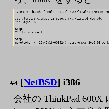
./temacs -batch -l mule-inst.el /usr/local/src/emacs-20
...............

/usr/local/src/emacs-20.6.90/src/../lisp/window.elc    
*** Signal 6

Stop.

*** Error code 1

Stop.

[
NetBSD
] i386
#4
会社の ThinkPad 60