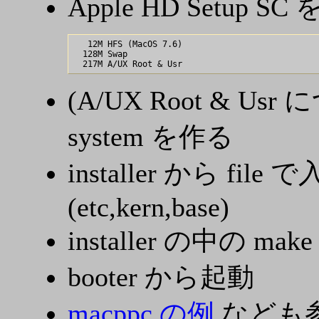
Apple HD Setup
   12M HFS (MacOS 7.6)

  128M Swap

(A/UX Root & Usr
system を作る
installer から 
(etc,kern,base)
installer の中の make
booter から起動
macppc の例
なども参