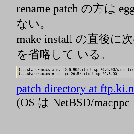
rename patch の
ない。
make install の
を省略して いる。
(...share/emacs)# mv 20.6.90/site-lisp 20.6.90/site-lisp
patch directory at ftp.ki.
(OS は NetBSD/macppc 