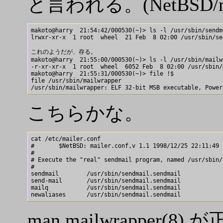
と言われる。(NetBSD/macpp
makoto@harry  21:54:42/000530(~)> ls -l /usr/sbin/sendma
lrwxr-xr-x  1 root  wheel  21 Feb  8 02:00 /usr/sbin/se
これのようだが、存る。

makoto@harry  21:55:00/000530(~)> ls -l /usr/sbin/mailwr
-r-xr-xr-x  1 root  wheel  6052 Feb  8 02:00 /usr/sbin/
makoto@harry  21:55:31/000530(~)> file !$

file /usr/sbin/mailwrapper

こちらかな。
cat /etc/mailer.conf

#       $NetBSD: mailer.conf,v 1.1 1998/12/25 22:11:49 
#

# Execute the "real" sendmail program, named /usr/sbin/
#

sendmail        /usr/sbin/sendmail.sendmail

send-mail       /usr/sbin/sendmail.sendmail

mailq           /usr/sbin/sendmail.sendmail

man mailwrappe