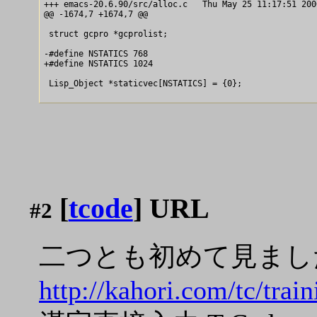
+++ emacs-20.6.90/src/alloc.c	Thu May 25 11:17:51 2000

@@ -1674,7 +1674,7 @@

 struct gcpro *gcprolist;

-#define NSTATICS 768

+#define NSTATICS 1024

 Lisp_Object *staticvec[NSTATICS] = {0};

[
tcode
] URL
#2
二つとも初めて見まし
http://kahori.com/tc/trai