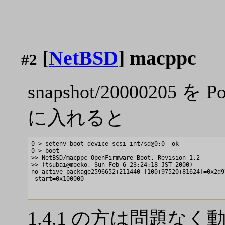
[
NetBSD
] macppc
#2
snapshot/20000205 を P
に入れると
0 > setenv boot-device scsi-int/sd@0:0  ok

0 > boot

>> NetBSD/macppc OpenFirmware Boot, Revision 1.2

>> (tsubai@moeko, Sun Feb 6 23:24:18 JST 2000)

no active package2596652+211440 [100+97520+81624]=0x2d97
 start=0x100000

_

1.4.1 の方は問題なく