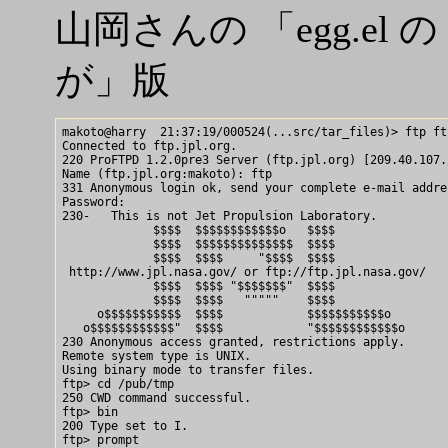
山岡さんの 「egg.el の
が」版
makoto@harry  21:37:19/000524(...src/tar_files)> ftp ftp
Connected to ftp.jpl.org.

220 ProFTPD 1.2.0pre3 Server (ftp.jpl.org) [209.40.107.2
Name (ftp.jpl.org:makoto): ftp

331 Anonymous login ok, send your complete e-mail addre
Password:

230-   This is not Jet Propulsion Laboratory.

             $$$$  $$$$$$$$$$$$o   $$$$

             $$$$  $$$$$$$$$$$$$$  $$$$

             $$$$  $$$$     "$$$$  $$$$

 http://www.jpl.nasa.gov/ or ftp://ftp.jpl.nasa.gov/

             $$$$  $$$$ "$$$$$$$"  $$$$

             $$$$  $$$$   """""    $$$$

     o$$$$$$$$$$$  $$$$            $$$$$$$$$$$o

   o$$$$$$$$$$$$"  $$$$            "$$$$$$$$$$$$o

230 Anonymous access granted, restrictions apply.

Remote system type is UNIX.

Using binary mode to transfer files.

ftp> cd /pub/tmp

250 CWD command successful.

ftp> bin

200 Type set to I.

ftp> prompt
