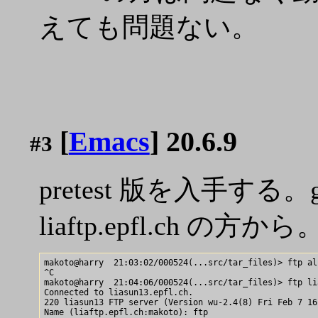
えても問題ない。
[
Emacs
] 20.6.9
#3
pretest 版を入手する
liaftp.epfl.ch の方から
makoto@harry  21:03:02/000524(...src/tar_files)> ftp al
^C

makoto@harry  21:04:06/000524(...src/tar_files)> ftp li
Connected to liasun13.epfl.ch.

220 liasun13 FTP server (Version wu-2.4(8) Fri Feb 7 16
Name (liaftp.epfl.ch:makoto): ftp
