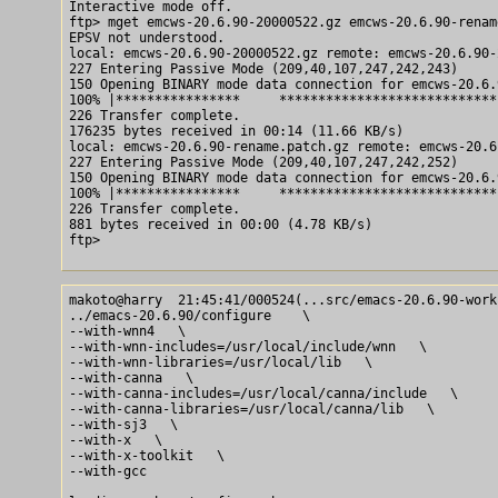
Interactive mode off.

ftp> mget emcws-20.6.90-20000522.gz emcws-20.6.90-renam
EPSV not understood.

local: emcws-20.6.90-20000522.gz remote: emcws-20.6.90-
227 Entering Passive Mode (209,40,107,247,242,243)

150 Opening BINARY mode data connection for emcws-20.6.
100% |****************     ****************************
226 Transfer complete.

176235 bytes received in 00:14 (11.66 KB/s)

local: emcws-20.6.90-rename.patch.gz remote: emcws-20.6
227 Entering Passive Mode (209,40,107,247,242,252)

150 Opening BINARY mode data connection for emcws-20.6.
100% |****************     ****************************
226 Transfer complete.

881 bytes received in 00:00 (4.78 KB/s)

ftp> 

makoto@harry  21:45:41/000524(...src/emacs-20.6.90-work)
../emacs-20.6.90/configure    \

--with-wnn4   \

--with-wnn-includes=/usr/local/include/wnn   \

--with-wnn-libraries=/usr/local/lib   \

--with-canna   \

--with-canna-includes=/usr/local/canna/include   \

--with-canna-libraries=/usr/local/canna/lib   \

--with-sj3   \

--with-x   \

--with-x-toolkit   \

--with-gcc 
