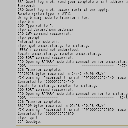
331 Guest login ok, send your complete e-mail address a
Password:

230 Guest login ok, access restrictions apply.

Remote system type is UNIX.

Using binary mode to transfer files.

ftp> bin

200 Type set to I.

ftp> cd /users/monnier/emacs

250 CWD command successful.

ftp> prompt

Interactive mode off.

ftp> mget emacs.xtar.gz leim.xtar.gz

'EPSV': command not understood.

local: emacs.xtar.gz remote: emacs.xtar.gz

200 PORT command successful.

150 Opening BINARY mode data connection for emacs.xtar.
100% |**************            ****************| 14774
226 Transfer complete.

15129258 bytes received in 24:42 (9.96 KB/s)

Y2K warning! Incorrect time-val `191000522124140' recei
Converted to `20000522124140'

local: leim.xtar.gz remote: leim.xtar.gz

200 PORT command successful.

150 Opening BINARY mode data connection for leim.xtar.g
100% |**************          ******************|  3243
226 Transfer complete.

3321109 bytes received in 05:18 (10.18 KB/s)

Y2K warning! Incorrect time-val `191000522125650' recei
Converted to `20000522125650'

ftp>  quit
