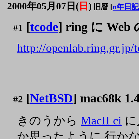
2000年05月07日(
日
)
旧暦 [
n年日記
[
tcode
] ring に 
#1
http://openlab.ring.gr.jp/
[
NetBSD
] mac68k 1.
#2
きのうから
MacII ci
に
か思ったように 行か