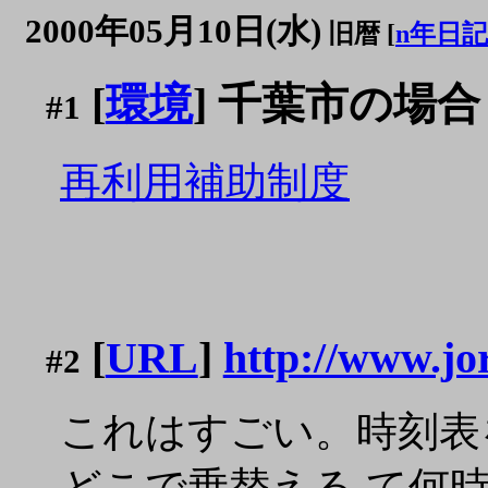
2000年05月10日(水)
旧暦 [
n年日記
[
環境
] 千葉市の場合
#1
再利用補助制度
[
URL
]
http://www.jo
#2
これはすごい。時刻表
どこで乗替える て何