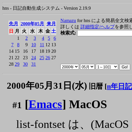
hns - 日記自動生成システム - Version 2.19.9
Namazu
for hns による簡易全文検
先月
2000年05月
来月
詳しくは
詳細指定/ヘルプ
を参照
日
月
火
水
木
金
土
検索式:
1
2
3
4
5
6
7
8
9
10
11
12
13
14
15
16
17
18
19
20
21
22
23
24
25
26
27
28
29
30
31
2000年05月31日(水)
旧暦 [
n年日記
[
Emacs
] MacOS
#1
list-fontset は、(M