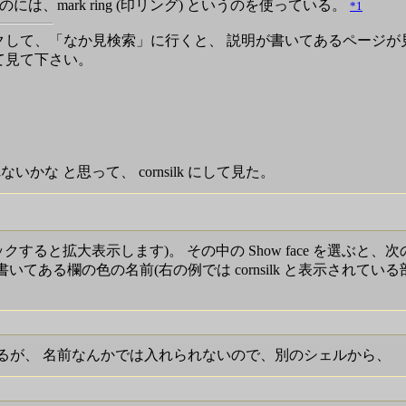
、mark ring (印リング) というのを使っている。
*1
して、「なか見検索」に行くと、 説明が書いてあるページが
して見て下さい。
られないかな と思って、 cornsilk にして見た。
クすると拡大表示します)。 その中の Show face を選ぶと、
le) と書いてある欄の色の名前(右の例では cornsilk と表示されてい
るが、 名前なんかでは入れられないので、別のシェルから、