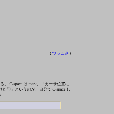
(
つっこみ
)
-space は mark、「カーサ位置に
た印」というのが、自分で C-space し
: