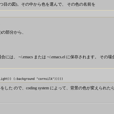
 3つ目の図)。その中から色を選んで、 その色の名前を
。
です)の部分から、
だ場合には、 ~/.emacs または ~/.emacs.el に保存されます。 そ
っとした間違いをした ので、coding system によって、背景の色が変