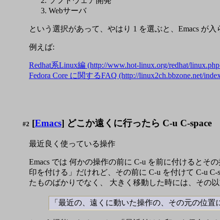
ソフトウェア開発
Webサーバ
という選択があって、やはり 1 を選ぶと、Emacs が
例えば:
Redhat系Linux編 (http://www.hot-linux.org/redhat/linux.ph
Fedora Core に関するFAQ (http://linux2ch.bbzone.net/index
[
Emacs
] どこか遠くに行ったら C-u C-space
#2
最近良く使っている操作
Emacs では 何かの操作の前に C-u を前に付けると
印を付ける」だけれど、その前に C-u を付けて C-u C
たものばかりでなく、 大きく移動した時には、その以
「最近の、遠くに動いた操作の、その元の位置