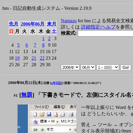
hns - 日記自動生成システム - Version 2.19.9
Namazu
for hns による簡易全文検
先月
2006年06月
来月
詳しくは
詳細指定/ヘルプ
を参照
日
月
火
水
木
金
土
検索式:
1
2
3
4
5
6
7
8
9
10
11
12
13
14
15
16
17
18
19
20
21
22
23
24
25
26
27
28
29
30
2006年06月22日(木)
旧暦 [
n年日記
]
[更新:"2006/06/22 21:48:23"]
[
無題
] 「下書きモードで、左側にスタイル名
#1
一年以上振りに Wor
は どうしたらいいか、 
答え → ツール → オ
タイル表示領域(E) 0mm