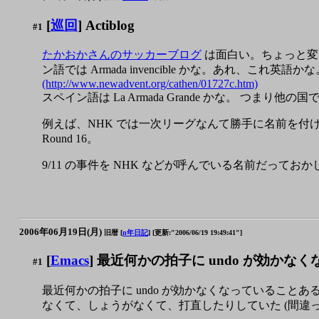
[
巡回
] Actiblog
#1
たかおかさんのサッカーブログ
は面白い。ちょっと変
ン語では Armada invencible かな。あれ、これ英語かな
(http://www.newadvent.org/cathen/01727c.htm)
スペイン語は La Armada Grande かな。 つ
例えば、NHK では一次リーグなんて勝手に名前を付けていて、 
Round 16。
9/11 の事件を NHK などが呼んでいる名前だっておか
2006年06月19日(月)
旧暦 [
n年日記
]
[更新:"2006/06/19 19:49:41"]
[
Emacs
] 最近何かの拍子に undo が効かなく
#1
最近何かの拍子に undo が効かなくなっていることあ
なくて、しょうがなくて、打直したりしていた (間違