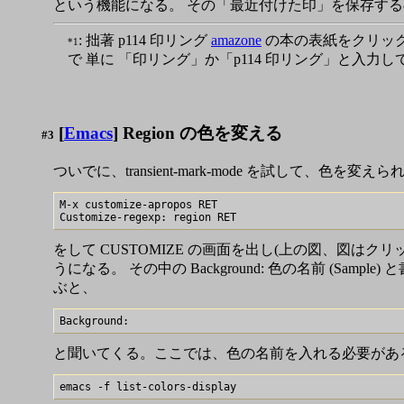
という機能になる。 その「最近付けた印」を保存するのには
: 拙著 p114 印リング
amazone
の本の表紙をクリック
*1
で 単に 「印リング」か「p114 印リング」と入力
[
Emacs
] Region の色を変える
#3
ついでに、transient-mark-mode を試して、色を変え
M-x customize-apropos RET

をして CUSTOMIZE の画面を出し(上の図、図はクリッ
うになる。 その中の Background: 色の名前 (Samp
ぶと、
と聞いてくる。ここでは、色の名前を入れる必要があ