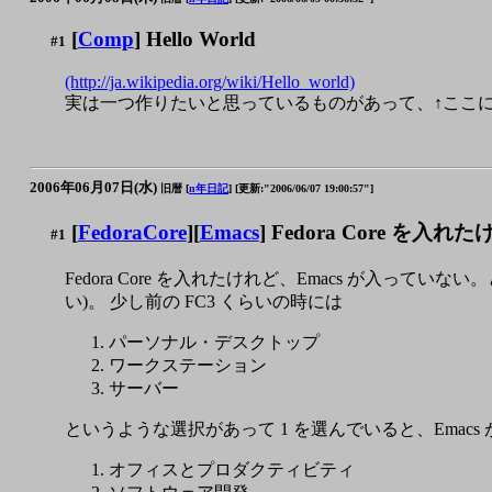
[
Comp
] Hello World
#1
(http://ja.wikipedia.org/wiki/Hello_world)
実は一つ作りたいと思っているものがあって、↑ここ
2006年06月07日(水)
旧暦 [
n年日記
]
[更新:"2006/06/07 19:00:57"]
[
FedoraCore
][
Emacs
] Fedora Core を入
#1
Fedora Core を入れたけれど、Emacs が入って
い)。 少し前の FC3 くらいの時には
パーソナル・デスクトップ
ワークステーション
サーバー
というような選択があって 1 を選んでいると、Emacs 
オフィスとプロダクティビティ