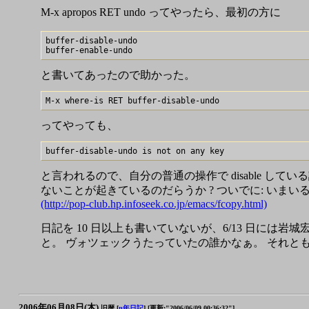
M-x apropos RET undo ってやったら、最初の方に
buffer-disable-undo

と書いてあったので助かった。
ってやっても、
と言われるので、自分の普通の操作で disable 
ないことが起きているのだらうか ? ついでに: いまい
(http://pop-club.hp.infoseek.co.jp/emacs/fcopy.html)
日記を 10 日以上も書いていないが、6/13 日には
と。 ヴォツェックうたっていたの誰かなぁ。 それとも
2006年06月08日(木)
旧暦 [
n年日記
]
[更新:"2006/06/09 00:36:32"]