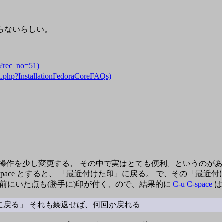
入らないらしい。
p?rec_no=51)
.php?InstallationFedoraCoreFAQs)
その操作を少し変更する。 その中で実はとても便利、というのがある。 C
-space とすると、 「最近付けた印」に戻る。 で、その「最近付け
前にいた点も(勝手に)印が付く、ので、結果的に
C-u C-space
は
に戻る」 それも繰返せば、何回か戻れる