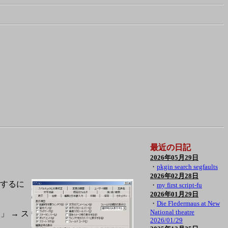
最近の日記
2026年05月29日
・
pkgin search segfaults
2026年02月28日
とするに
・
my first script-fu
2026年01月29日
・
Die Fledermaus at New
National theatre
」 → ス
2026/01/29