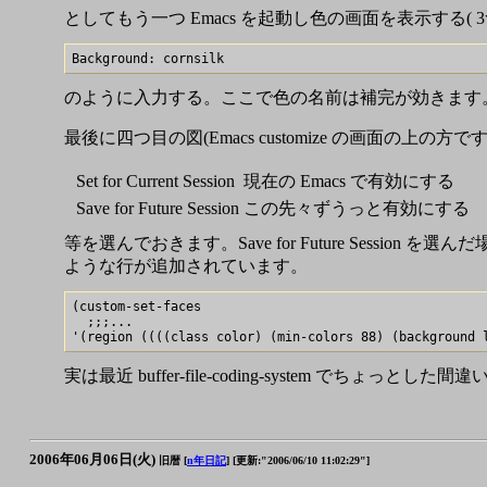
としてもう一つ Emacs を起動し色の画面を表示する(
のように入力する。ここで色の名前は補完が効きます
最後に四つ目の図(Emacs customize の画面の上の方
Set for Current Session
現在の Emacs で有効にする
Save for Future Session
この先々ずうっと有効にする
等を選んでおきます。Save for Future Session を選ん
ような行が追加されています。
(custom-set-faces

  ;;;...

実は最近 buffer-file-coding-system でちょ
2006年06月06日(火)
旧暦 [
n年日記
]
[更新:"2006/06/10 11:02:29"]