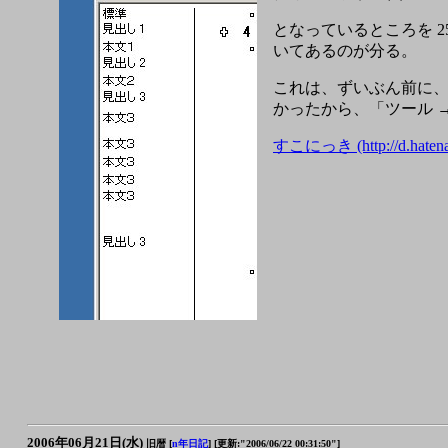
となっているところを 25
いてあるのが分る。
これは、ずいぶん前に、
かったから、「ツール 
すこにっき (http://d.hatena.n
2006年06月21日(水)
旧暦 [
n年日記
]
[更新:"2006/06/22 00:31:50"]