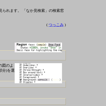
見られます。 「なか見検索」の検索窓
(
つっこみ
)
次の図のよ
る部分)を選