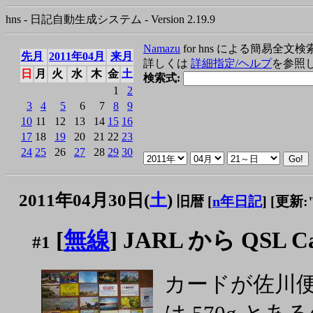
hns - 日記自動生成システム - Version 2.19.9
Namazu
for hns による簡易全文検
先月
2011年04月
来月
詳しくは
詳細指定/ヘルプ
を参照
日
月
火
水
木
金
土
検索式:
1
2
3
4
5
6
7
8
9
10
11
12
13
14
15
16
17
18
19
20
21
22
23
24
25
26
27
28
29
30
2011年04月30日(
土
)
旧暦 [
n年日記
]
[更新:"2
[
無線
] JARL から QSL Ca
#1
カードが佐川