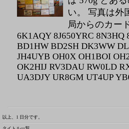
は 570g と
い。 写真は外
局からのカー
6K1AQY 8J650YRC 8N3HQ
BD1HW BD2SH DK3WW DL
JH4UYB OH0X OH1BOI OH
OK2HIJ RV3DAU RW0LD RX
UA3DJY UR8GM UT4UP YB
以上、1 日分です。
タイトル一覧