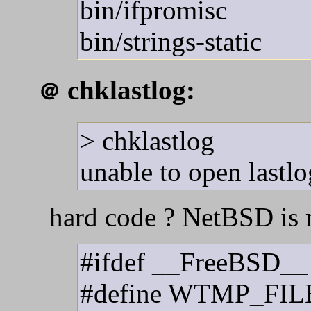
bin/ifpromisc
bin/strings-static
chklastlog:
＠
> chklastlog
unable to open lastlo
hard code ? NetBSD is 
#ifdef __FreeBSD__
#define WTMP_FIL