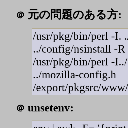
元の問題のある方:
＠
/usr/pkg/bin/perl -I.
../config/nsinstall -
/usr/pkg/bin/perl -I..
../mozilla-config.h
/export/pkgsrc/www/mo
unsetenv:
＠