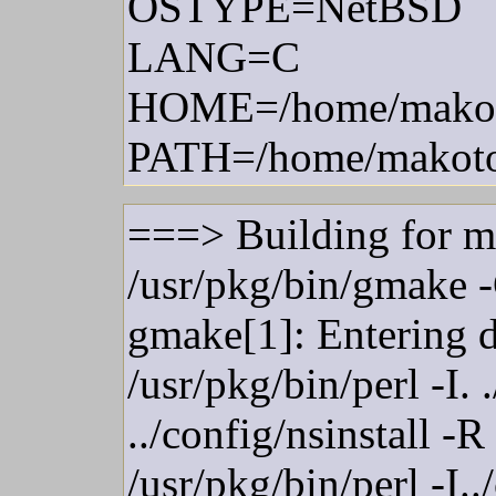
OSTYPE=NetBSD
LANG=C
HOME=/home/mako
PATH=/home/makoto/bi
===> Building for m
/usr/pkg/bin/gmake -
gmake[1]: Entering d
/usr/pkg/bin/perl -I.
../config/nsinstall -
/usr/pkg/bin/perl -I..