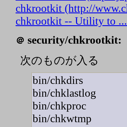
chkrootkit (http://www.c
chkrootkit -- Utility to .
security/chkrootkit:
＠
次のものが入る
bin/chkdirs
bin/chklastlog
bin/chkproc
bin/chkwtmp