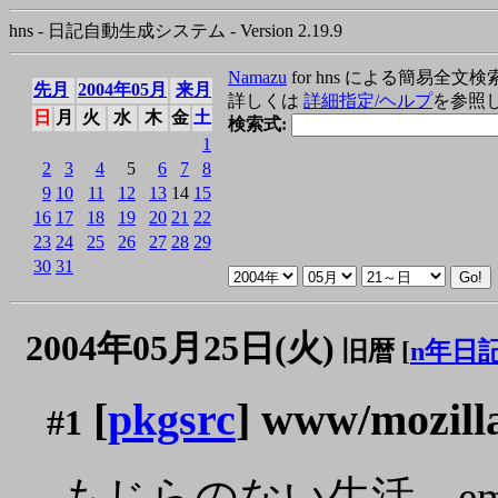
hns - 日記自動生成システム - Version 2.19.9
Namazu
for hns による簡易全文検
先月
2004年05月
来月
詳しくは
詳細指定/ヘルプ
を参照
日
月
火
水
木
金
土
検索式:
1
2
3
4
5
6
7
8
9
10
11
12
13
14
15
16
17
18
19
20
21
22
23
24
25
26
27
28
29
30
31
2004年05月25日(火)
旧暦 [
n年日
[
pkgsrc
] www/mozill
#1
もじらのない生活。ema