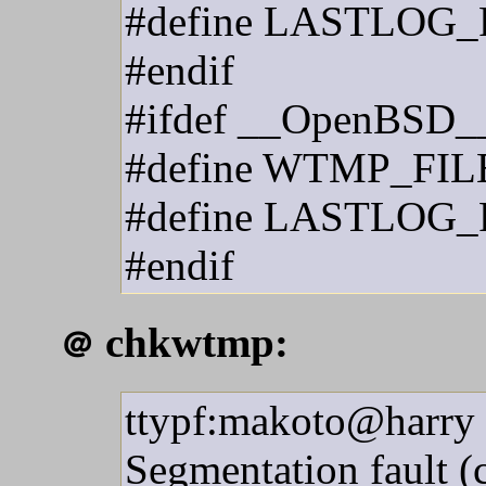
#define LASTLOG_F
#endif
#ifdef __OpenBSD_
#define WTMP_FIL
#define LASTLOG_F
#endif
chkwtmp:
＠
ttypf:makoto@harry 
Segmentation fault 