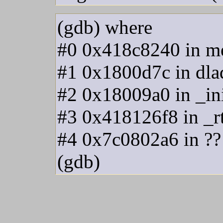
(gdb) where
#0 0x418c8240 in mem
#1 0x1800d7c in dlad
#2 0x18009a0 in _ini
#3 0x418126f8 in _rtl
#4 0x7c0802a6 in ?? 
(gdb)