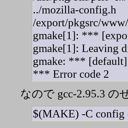
../mozilla-config.h
/export/pkgsrc/www/mo
gmake[1]: *** [expor
gmake[1]: Leaving d
gmake: *** [default]
*** Error code 2
なので gcc-2.95.3 のせ
$(MAKE) -C config 