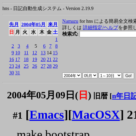
hns - 日記自動生成システム - Version 2.19.9
Namazu
for hns による簡易全文検
先月
2004年05月
来月
詳しくは
詳細指定/ヘルプ
を参照
日
月
火
水
木
金
土
検索式:
1
2
3
4
5
6
7
8
9
10
11
12
13
14
15
16
17
18
19
20
21
22
23
24
25
26
27
28
29
30
31
2004年05月09日(
日
)
旧暦 [
n年日
[
Emacs
][
MacOSX
] 2
#1
make bootstrap