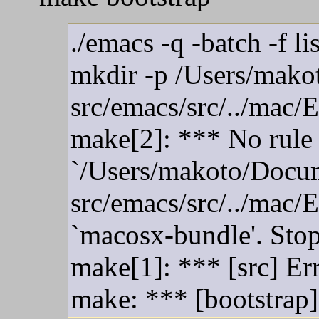
./emacs -q -batch -f l
mkdir -p /Users/mako
src/emacs/src/../mac/
make[2]: *** No rule 
`/Users/makoto/Docum
src/emacs/src/../mac/
`macosx-bundle'. Stop
make[1]: *** [src] Er
make: *** [bootstrap]