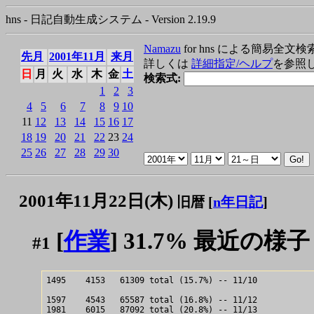
hns - 日記自動生成システム - Version 2.19.9
Namazu
for hns による簡易全文検
先月
2001年11月
来月
詳しくは
詳細指定/ヘルプ
を参照
日
月
火
水
木
金
土
検索式:
1
2
3
4
5
6
7
8
9
10
11
12
13
14
15
16
17
18
19
20
21
22
23
24
25
26
27
28
29
30
2001年11月22日(木)
旧暦 [
n年日記
]
[
作業
] 31.7% 最近の様子
#1
1495    4153   61309 total (15.7%) -- 11/10

1597    4543   65587 total (16.8%) -- 11/12

1981    6015   87092 total (20.8%) -- 11/13
