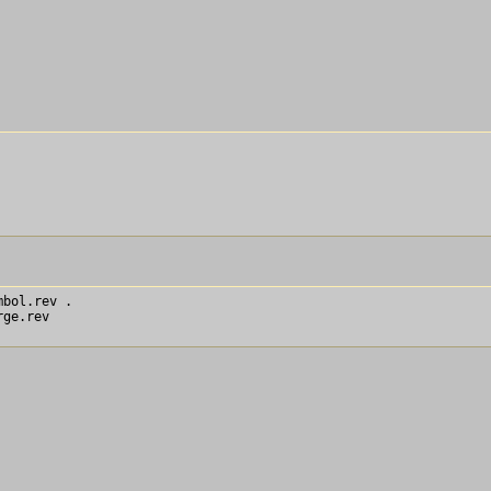
bol.rev .

ge.rev 
