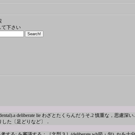
索
して下さい
a deliberate lie わざとたくらんだうそ.2 慎重な，思慮深い. He is alw
くりした〔足どりなど〕．
熟考する; を審議する；［文型３］(deliberate wh節・句)..かを十分考える，