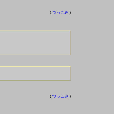
(
つっこみ
)
(
つっこみ
)