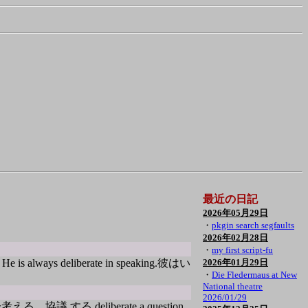
最近の日記
2026年05月29日
・
pkgin search segfaults
2026年02月28日
・
my first script-fu
ays deliberate in speaking.彼はい
2026年01月29日
・
Die Fledermaus at New
National theatre
2026/01/29
協議 する.deliberate a question