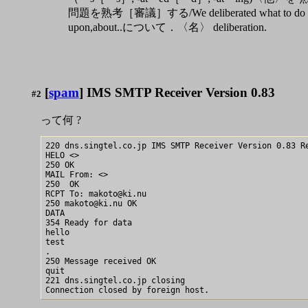
問題を熟考［審議］する/We deliberated wh
upon,about..について．〈名〉 deliberation.
[
spam
] IMS SMTP Receiver Version 0.83
#2
って何 ?
220 dns.singtel.co.jp IMS SMTP Receiver Version 0.83 Re
HELO <>

250 OK

MAIL From: <>

250  OK

RCPT To: makoto@ki.nu

250 makoto@ki.nu OK

DATA

354 Ready for data

hello 

test

.

250 Message received OK

quit

221 dns.singtel.co.jp closing
