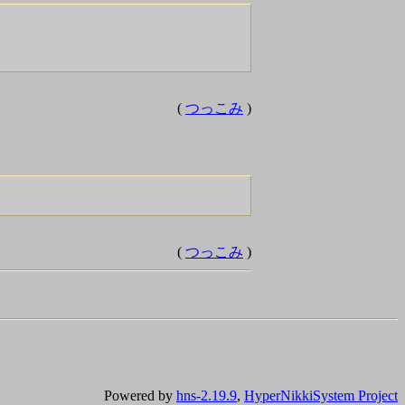
(
つっこみ
)
(
つっこみ
)
Powered by
hns-2.19.9
,
HyperNikkiSystem Project