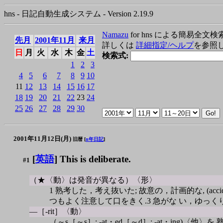
hns - 日記自動生成システム - Version 2.19.9
Namazu
for hns による簡易全文検
先月
2001年11月
来月
詳しくは
詳細指定/ヘルプ
を参照
日
月
火
水
木
金
土
検索式:
1
2
3
4
5
6
7
8
9
10
11
12
13
14
15
16
17
18
19
20
21
22
23
24
25
26
27
28
29
30
2001年11月12日(月)
旧暦 [
n年日記
]
[
英語
] This is deliberate.
#1
（★〈動〉は発音が異なる）〈形〉
1 熟考した，考え抜いた; 故意の，計画的な, (accidental).
つもよく注意して口をきく.3 急がな い，ゆっ
―［-rit］〈動〉
（～s［～s］; -at・ed［～d］; -at・ing)〈他〉を 