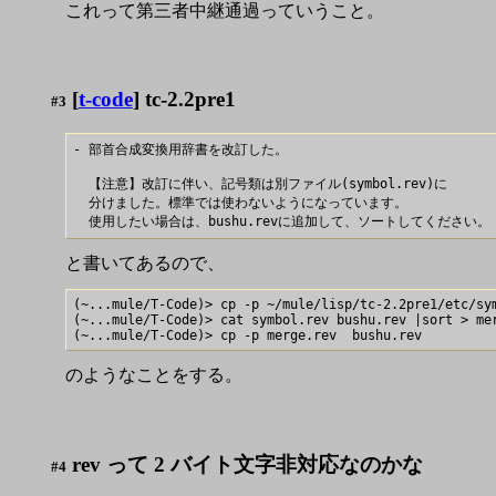
これって第三者中継通過っていうこと。
[
t-code
] tc-2.2pre1
#3
- 部首合成変換用辞書を改訂した。

  【注意】改訂に伴い、記号類は別ファイル(symbol.rev)に

  分けました。標準では使わないようになっています。

と書いてあるので、
(~...mule/T-Code)> cp -p ~/mule/lisp/tc-2.2pre1/etc/sym
(~...mule/T-Code)> cat symbol.rev bushu.rev |sort > mer
のようなことをする。
rev って 2 バイト文字非対応なのかな
#4