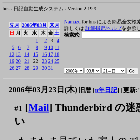
hns - 日記自動生成システム - Version 2.19.9
Namazu
for hns による簡易全文検
先月
2006年03月
来月
詳しくは
詳細指定/ヘルプ
を参照
日
月
火
水
木
金
土
検索式:
1
2
3
4
5
6
7
8
9
10
11
12
13
14
15
16
17
18
19
20
21
22
23
24
25
26
27
28
29
30
31
2006年03月23日(木)
旧暦 [
n年日記
]
[更新:"2
[
Mail
] Thunderbir
#1
い