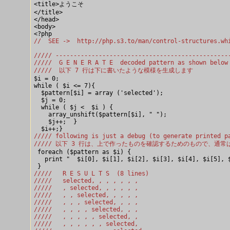
<title>ようこそ

</title>

</head>

<body>

//  SEE ->  http://php.s3.to/man/control-structures.wh
///// ------------------------------------------------
/////  G E N E R A T E  decoded pattern as shown below
/////  以下 7 行は下に書いたような模様を生成します

$i = 0;

while ( $i <= 7){

  $pattern[$i] = array ('selected');

  $j = 0;

  while ( $j <  $i ) {

    array_unshift($pattern[$i], " ");

    $j++;  }

///// following is just a debug (to generate printed p
///// 以下 3 行は、上で作ったものを確認するためのもので、通

 foreach ($pattern as $i) {

   print "  $i[0], $i[1], $i[2], $i[3], $i[4], $i[5], $
/////   R E S U L T S  (8 lines)
/////   selected, , , , , , ,
/////   , selected, , , , , ,
/////   , , selected, , , , ,
/////   , , , selected, , , ,
/////   , , , , selected, , ,
/////   , , , , , selected, ,
/////   , , , , , , selected,