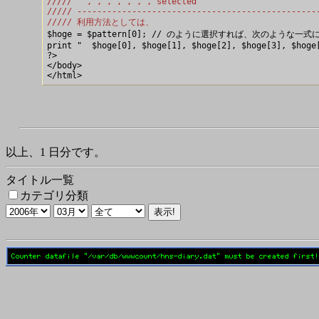
/////   , , , , , , , selected
///// ------------------------------------------------
///// 利用方法としては、

$hoge = $pattern[0]; // のように選択すれば、次のような一
print "  $hoge[0], $hoge[1], $hoge[2], $hoge[3], $hoge[
?>

</body>

以上、1 日分です。
タイトル一覧
カテゴリ分類