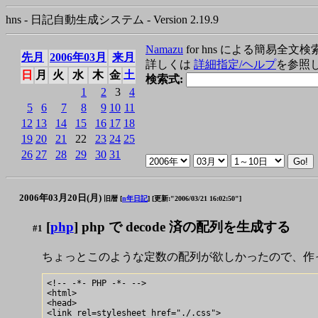
hns - 日記自動生成システム - Version 2.19.9
Namazu
for hns による簡易全文検
先月
2006年03月
来月
詳しくは
詳細指定/ヘルプ
を参照
日
月
火
水
木
金
土
検索式:
1
2
3
4
5
6
7
8
9
10
11
12
13
14
15
16
17
18
19
20
21
22
23
24
25
26
27
28
29
30
31
2006年03月20日(月)
旧暦 [
n年日記
]
[更新:"2006/03/21 16:02:50"]
[
php
] php で decode 済の配列を生成する
#1
ちょっとこのような定数の配列が欲しかったので、作
<!-- -*- PHP -*- -->

<html>

<head>

<link rel=stylesheet href="./.css">
