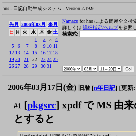
hns - 日記自動生成システム - Version 2.19.9
Namazu
for hns による簡易全文検
先月
2006年03月
来月
詳しくは
詳細指定/ヘルプ
を参照
日
月
火
水
木
金
土
検索式:
1
2
3
4
5
6
7
8
9
10
11
12
13
14
15
16
17
18
19
20
21
22
23
24
25
26
27
28
29
30
31
2006年03月17日(金)
旧暦 [
n年日記
]
[更新:"
[
pkgsrc
] xpdf で MS
#1
とすると
ttyq6:makoto@st4200 9:21:35/060317(~)> xpdf -v
