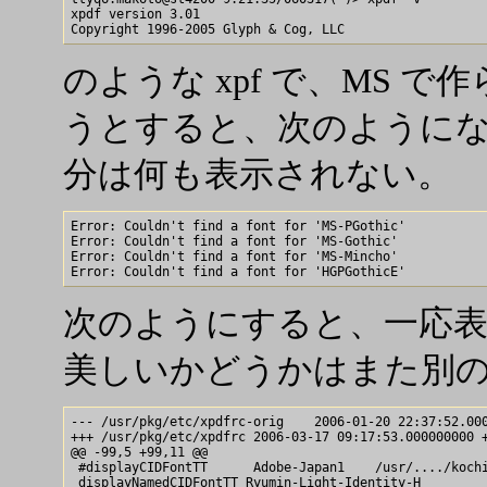
xpdf version 3.01

のような xpf で、MS で
うとすると、次のようにな
分は何も表示されない。
Error: Couldn't find a font for 'MS-PGothic'

Error: Couldn't find a font for 'MS-Gothic'

Error: Couldn't find a font for 'MS-Mincho'

次のようにすると、一応
美しいかどうかはまた別
--- /usr/pkg/etc/xpdfrc-orig    2006-01-20 22:37:52.000
+++ /usr/pkg/etc/xpdfrc 2006-03-17 09:17:53.000000000 +
@@ -99,5 +99,11 @@

 #displayCIDFontTT      Adobe-Japan1    /usr/..../kochi
 displayNamedCIDFontTT Ryumin-Light-Identity-H         