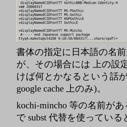
 displayNamedCIDFontTT GothicBBB-Medium-Identity-H     
+## 20060317

+displayNamedCIDFontTT MS-PGothic                      
+displayNamedCIDFontTT MS-Gothic                       
+displayNamedCIDFontTT HGPGothicE                      
+displayNamedCIDFontTT GothicE                         
+displayNamedCIDFontTT MS-Mincho                       
 #----- end Japanese support package

書体の指定に日本語の名前
が、その場合には 上の設定を
けば何とかなるという話が
google cache 上のみ)。
kochi-mincho 等の
で subst 代替を使って