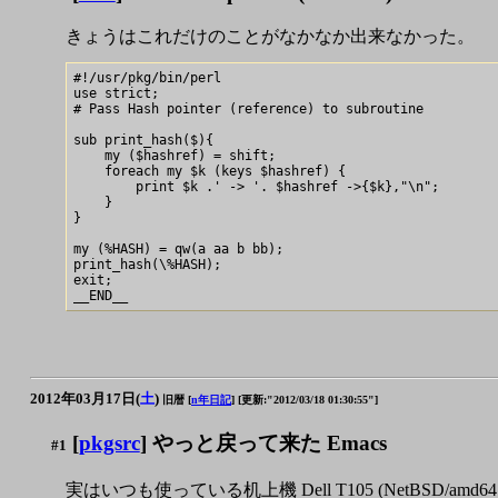
きょうはこれだけのことがなかなか出来なかった。
#!/usr/pkg/bin/perl

use strict;

# Pass Hash pointer (reference) to subroutine

sub print_hash($){

    my ($hashref) = shift;

    foreach my $k (keys $hashref) {

        print $k .' -> '. $hashref ->{$k},"\n";

    }

}

my (%HASH) = qw(a aa b bb);

print_hash(\%HASH);

exit;

2012年03月17日(
土
)
旧暦 [
n年日記
]
[更新:"2012/03/18 01:30:55"]
[
pkgsrc
] やっと戻って来た Emacs
#1
実はいつも使っている机上機 Dell T105 (NetBSD/amd64 