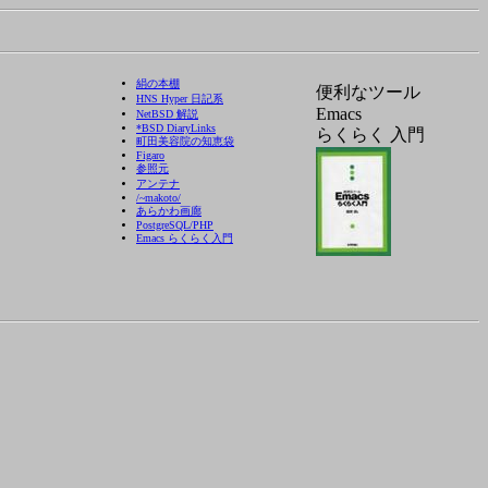
絹の本棚
便利なツール
HNS Hyper 日記系
Emacs
NetBSD 解説
*BSD DiaryLinks
らくらく 入門
町田美容院の知恵袋
Figaro
参照元
アンテナ
/~makoto/
あらかわ画廊
PostgreSQL/PHP
Emacs らくらく入門