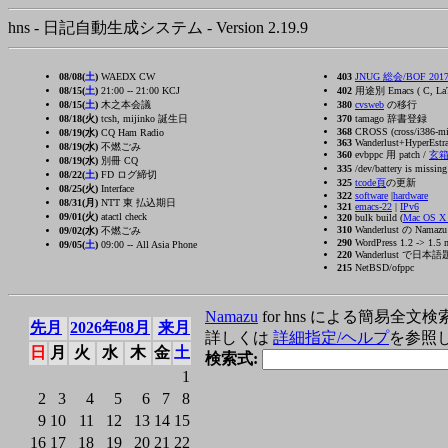
hns - 日記自動生成システム - Version 2.19.9
08/08(
土
)
WAEDX CW
403
JNUG 総会/BOF 2017/
08/15(
土
)
21:00 -- 21:00 KCJ
402
用途別 Emacs ( C, La
08/15(
土
)
木之本会議
380
cvsweb
の移行
08/18(火)
tcsh, mijinko 誕生日
370
tamago 辞書登録
368
CROSS (cross/i386-ming
08/19(水)
CQ Ham Radio
363
Wanderlust+HyperEstra
08/19(水)
不燃ごみ
360
evbppc 用 patch /
玄
08/19(水)
別冊 CQ
335
/dev/battery is missin
08/22(
土
)
FD ログ締切
325
tcode頁
の更新
08/25(火)
Interface
322
software
|
hardware
08/31(月)
NTT 東 払込期日
321
emacs-22
|
IPv6
09/01(火)
atactl check
320
bulk build (
Mac OS 
310
Wanderlust の Nama
09/02(水)
不燃ごみ
290
WordPress 1.2 -> 1.5 
09/05(
土
)
09:00 -- All Asia Phone
220
Wanderlust で日本語題名の
215
NetBSD/ofppc
Namazu
for hns による簡易全文検
先月
2026年08月
来月
詳しくは
詳細指定/ヘルプ
を参照
日
月
火
水
木
金
土
検索式:
1
2
3
4
5
6
7
8
9
10
11
12
13
14
15
16
17
18
19
20
21
22