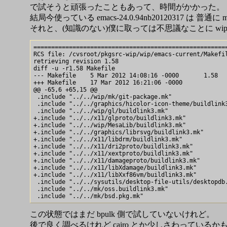
で試そうと頑張ったこともあって、時間がかかった。
結局今使っている emacs-24.0.94nb20120317 は 普通に 
それと、(知識のない)僕に取っては不思議なことに wip/emac
=======================================================
RCS file: /cvsroot/pkgsrc-wip/wip/emacs-current/Makefil
retrieving revision 1.58

diff -u -r1.58 Makefile

--- Makefile	5 Mar 2012 14:08:16 -0000	1.58

+++ Makefile	17 Mar 2012 16:21:06 -0000

@@ -65,6 +65,15 @@

 .include "../../wip/mk/git-package.mk"

 .include "../../graphics/hicolor-icon-theme/buildlink3
 .include "../../wip/gl/buildlink3.mk"

+.include "../../x11/glproto/buildlink3.mk"

+.include "../../wip/MesaLib/buildlink3.mk"

+.include "../../graphics/librsvg/buildlink3.mk"

+.include "../../x11/libdrm/buildlink3.mk"

+.include "../../x11/dri2proto/buildlink3.mk"

+.include "../../x11/xextproto/buildlink3.mk"

+.include "../../x11/damageproto/buildlink3.mk"

+.include "../../x11/libXdamage/buildlink3.mk"

+.include "../../x11/libXxf86vm/buildlink3.mk"

 .include "../../sysutils/desktop-file-utils/desktopdb.
 .include "../../mk/oss.buildlink3.mk"

この状態ではまだ bpulk 側で試していないけれど。
後で良く調べるけれど cairo とか少しさわっているか