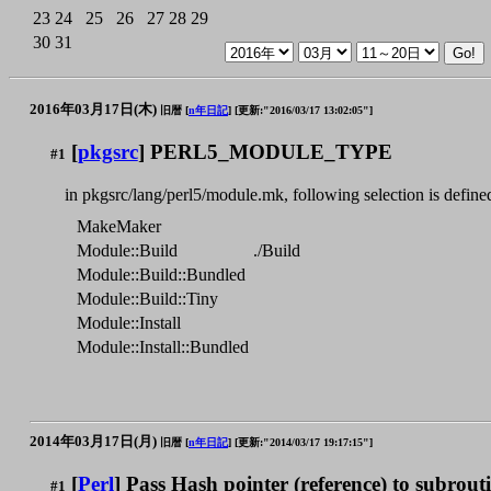
23
24
25
26
27
28
29
30
31
2016年03月17日(木)
旧暦 [
n年日記
]
[更新:"2016/03/17 13:02:05"]
[
pkgsrc
] PERL5_MODULE_TYPE
#1
in pkgsrc/lang/perl5/module.mk, following selection is define
MakeMaker
Module::Build
./Build
Module::Build::Bundled
Module::Build::Tiny
Module::Install
Module::Install::Bundled
2014年03月17日(月)
旧暦 [
n年日記
]
[更新:"2014/03/17 19:17:15"]
[
Perl
] Pass Hash pointer (reference) to subrout
#1