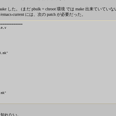
make した。 (まだ pbulk = chroot 環境 では make 出来ていていな
s-current には、次の patch が必要だった。
============

e,v

.mk"

mk"

も知れない。