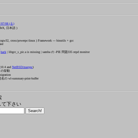
07/08 (土)
TeX, 日本語 )
w32, cross/powerpc-linux ) Framework --- binutils + gcc
ier
箱
g
hack
| libgcc_s_pic.a is missing | samba の -PIE 問題335 ntpd monitor
X
10.4 and
NetBSD/macppc
)
zu の挙動
migration
 wl-summary-print-buffer
索
して下さい