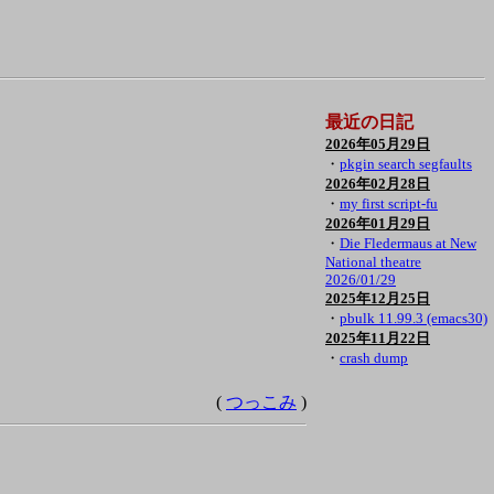
最近の日記
2026年05月29日
・
pkgin search segfaults
2026年02月28日
・
my first script-fu
2026年01月29日
・
Die Fledermaus at New
National theatre
2026/01/29
2025年12月25日
・
pbulk 11.99.3 (emacs30)
2025年11月22日
・
crash dump
(
つっこみ
)