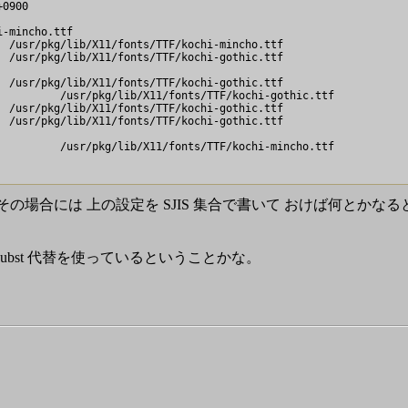
0900

-mincho.ttf

 /usr/pkg/lib/X11/fonts/TTF/kochi-mincho.ttf

 /usr/pkg/lib/X11/fonts/TTF/kochi-gothic.ttf

 /usr/pkg/lib/X11/fonts/TTF/kochi-gothic.ttf

         /usr/pkg/lib/X11/fonts/TTF/kochi-gothic.ttf

 /usr/pkg/lib/X11/fonts/TTF/kochi-gothic.ttf

 /usr/pkg/lib/X11/fonts/TTF/kochi-gothic.ttf

         /usr/pkg/lib/X11/fonts/TTF/kochi-mincho.ttf

には 上の設定を SJIS 集合で書いて おけば何とかなるという
 subst 代替を使っているということかな。