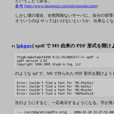
ということである。
参考 (http://www.dnsreport.com/info/opendns.htm)
しかし僕の場合、全然関係ないサーバに、自分の管理し
そういうのは やってはいけないというか、出来なく
[
pkgsrc
] xpdf で MS 由来の PDF 形式を
#1
ttyq6:makoto@st4200 9:21:35/060317(~)> xpdf -v

xpdf version 3.01

のような xpf で、MS で作られた PDF 形式を
Error: Couldn't find a font for 'MS-PGothic'

Error: Couldn't find a font for 'MS-Gothic'

Error: Couldn't find a font for 'MS-Mincho'

次のようにすると、一応表示するようになる。字が美
--- /usr/pkg/etc/xpdfrc-orig    2006-01-20 22:37:52.000