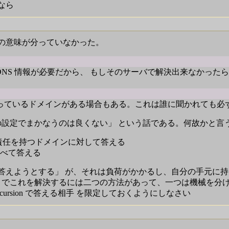
なら
の意味が分っていなかった。
DNS 情報が必要だから、 もしそのサーバで解決出来なかった
持っているドメインがある場合もある。これは誰に聞かれても必
ve の役割を一つの設定でまかなうのは良くない」 という話である。何故かと
自分が責任を持つドメインに対して答える
で調べて答える
答えようとする」 が、それは負荷がかかるし、自分の手元に
そこでこれを解決するには二つの方法があって、一つは機械を分
、recursion で答える相手 を限定しておくようにしなさい