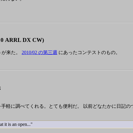
0 ARRL DX CW)
W) が来た。
2010/02 の第三週
にあったコンテストのもの。
;
かを手軽に調べてくれる。とても便利だ。 以前どなたかに日記
it is an open..."