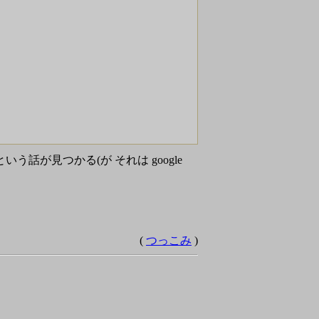
話が見つかる(が それは google
(
つっこみ
)