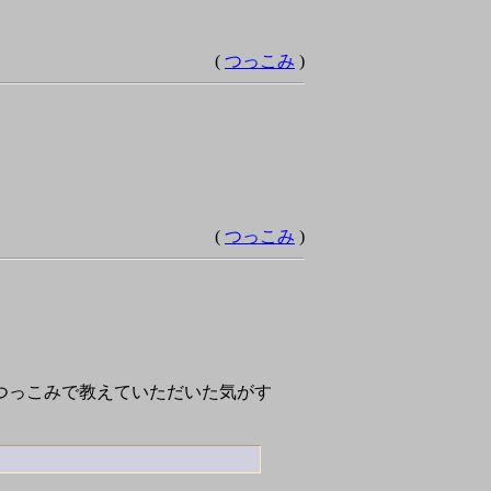
(
つっこみ
)
(
つっこみ
)
のつっこみで教えていただいた気がす