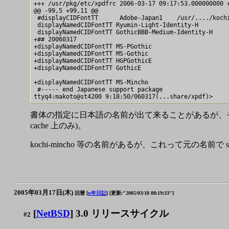
+++ /usr/pkg/etc/xpdfrc 2006-03-17 09:17:53.000000000 +
@@ -99,5 +99,11 @@

 #displayCIDFontTT      Adobe-Japan1    /usr/..../kochi
 displayNamedCIDFontTT Ryumin-Light-Identity-H         
 displayNamedCIDFontTT GothicBBB-Medium-Identity-H     
+## 20060317

+displayNamedCIDFontTT MS-PGothic                      
+displayNamedCIDFontTT MS-Gothic                       
+displayNamedCIDFontTT HGPGothicE                      
+displayNamedCIDFontTT GothicE                         
+displayNamedCIDFontTT MS-Mincho                       
 #----- end Japanese support package

書体の指定に日本語の名前が出て来ることがあるが、その場合
cache 上のみ)。
kochi-mincho 等の名前があるが、これって元の名前で
2005年03月17日(木)
旧暦 [
n年日記
]
[更新:"2005/03/18 08:19:33"]
[
NetBSD
] 3.0 リリースサイクル
#2