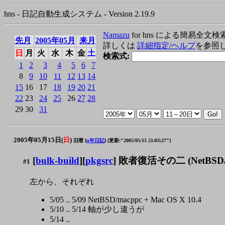
hns - 日記自動生成システム - Version 2.19.9
Namazu
for hns による簡易全文検
先月
2005年05月
来月
詳しくは
詳細指定/ヘルプ
を参照
日
月
火
水
木
金
土
検索式:
1
2
3
4
5
6
7
8
9
10
11
12
13
14
15
16
17
18
19
20
21
22
23
24
25
26
27
28
29
30
31
2005年05月15日(
日
)
旧暦 [
n年日記
]
[更新:"2005/05/15 21:03:27"]
[
bulk-build
][
pkgsrc
] 敗者復活その二 (NetBSD/
#1
左から、それぞれ
5/05 .. 5/09 NetBSD/macppc + Mac OS X 10.4
5/10 .. 5/14 軸が少し違うが
5/14 ..