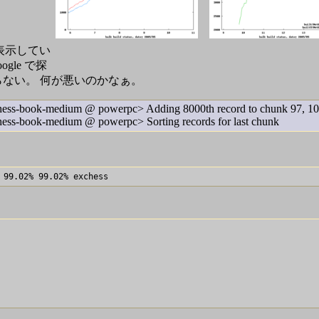
表示してい
le で探
らない。 何が悪いのかなぁ。
hess-book-medium @ powerpc> Adding 8000th record to chunk 97, 1
ess-book-medium @ powerpc> Sorting records for last chunk