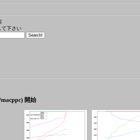
索
して下さい
macppc) 開始