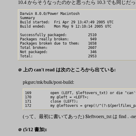
10.4 からそうなったのかと思ったら 10.3 でも同じだ
Darwin 8.0.0/Power Macintosh

Summary

Build started: 	Fri Apr 29 13:47:49 2005 UTC

Build ended: 	Mon May 9 12:10:14 2005 UTC

Successfully packaged: 	        2510

Packages really broken: 	 949

Packages broken due to them: 	1658

Total broken: 	                2607

Not packaged: 	                 346

上の can't read は次のところから出ている:
＠
pkgsrc/mk/bulk/post-build:
169         open (LEFT, $leftovers_txt) or die "can'
170         my @left = <LEFT>;

171         close (LEFT);

(って、最初に書いてあった) $leftvoers_txt は find . -ne
(5/12 書加):
＠