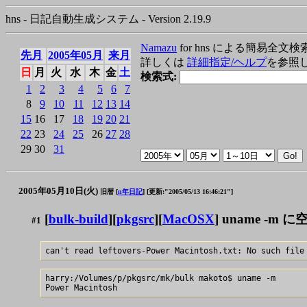
hns - 日記自動生成システム - Version 2.19.9
Namazu
for hns による簡易全文検
先月
2005年05月
来月
詳しくは
詳細指定/ヘルプ
を参照
日
月
火
水
木
金
土
検索式:
1
2
3
4
5
6
7
8
9
10
11
12
13
14
15
16
17
18
19
20
21
22
23
24
25
26
27
28
29
30
31
2005年05月10日(火)
旧暦 [
n年日記
]
[更新:"2005/05/13 16:46:21"]
[
bulk-build
][
pkgsrc
][
MacOSX
] uname -m
#1
harry:/Volumes/p/pkgsrc/mk/bulk makoto$ uname -m
