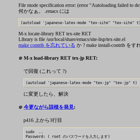
File mode specification error: (error "Autoloading failed to d
何かなぁ。 .emacs には
M-x locate-library RET tex-site RET
Library is file /usr/local/share/emacs/site-lisp/tex-site.el
make contrib を忘れている
か ? make install-con
M-x load-library RET tex-jp RET:
＠
で回復 (これって ?)
に変更したら、解決
今更ながら誤植を発見
:
＠
p416 上から3行目
sudo  ..
