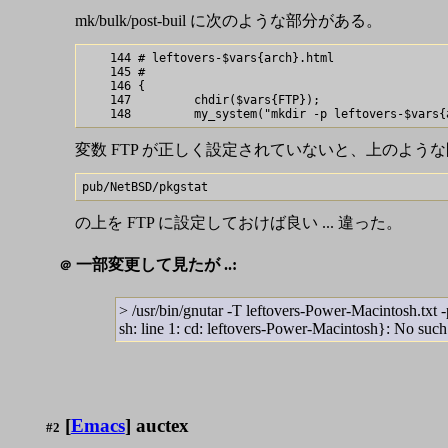
mk/bulk/post-buil に次のような部分がある。
    144 # leftovers-$vars{arch}.html

    145 #

    146 {

    147         chdir($vars{FTP});

変数 FTP が正しく設定されていないと、上のような
の上を FTP に設定しておけば良い ... 違った。
一部変更して見たが ..:
＠
> /usr/bin/gnutar -T leftovers-Power-Macintosh.txt -p
sh: line 1: cd: leftovers-Power-Macintosh}: No such 
[
Emacs
] auctex
#2