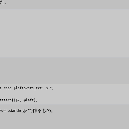
った。
t read $leftovers_txt: $!";

wer .start.hoge で作るもの。