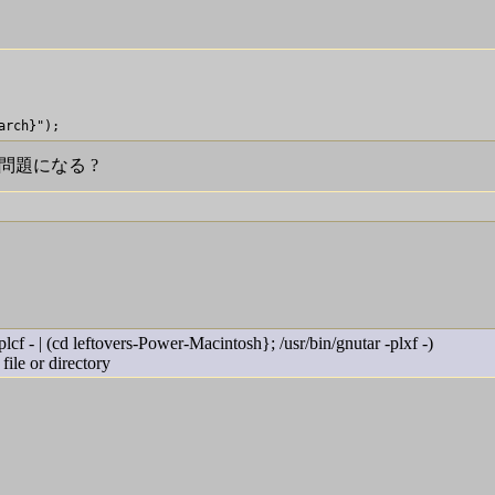
問題になる ?
lcf - | (cd leftovers-Power-Macintosh}; /usr/bin/gnutar -plxf -)
file or directory