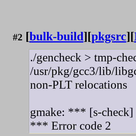
[
bulk-build
][
pkgsrc
][
#2
./gencheck > tmp-che
/usr/pkg/gcc3/lib/libg
non-PLT relocations
gmake: *** [s-check]
*** Error code 2