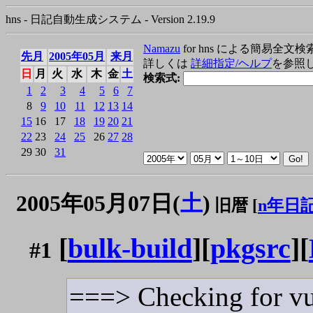
hns - 日記自動生成システム - Version 2.19.9
Namazu
for hns による簡易全文検
先月
2005年05月
来月
詳しくは
詳細指定/ヘルプ
を参照
日
月
火
水
木
金
土
検索式:
1
2
3
4
5
6
7
8
9
10
11
12
13
14
15
16
17
18
19
20
21
22
23
24
25
26
27
28
29
30
31
2005年05月07日(
土
)
旧暦 [
n年日
[
bulk-build
][
pkgsrc
][
#1
===> Checking for vul