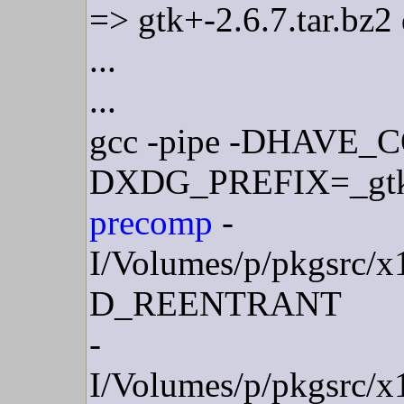
=> gtk+-2.6.7.tar.bz2 
...
...
gcc -pipe -DHAVE_CON
DXDG_PREFIX=_gtk_
precomp
-
I/Volumes/p/pkgsrc/x1
D_REENTRANT
-
I/Volumes/p/pkgsrc/x1