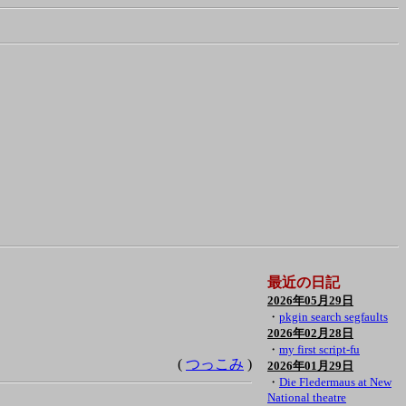
最近の日記
2026年05月29日
・
pkgin search segfaults
2026年02月28日
・
my first script-fu
(
つっこみ
)
2026年01月29日
・
Die Fledermaus at New
National theatre