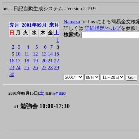
hns - 日記自動生成システム - Version 2.19.9
Namazu
for hns による簡易全文検
先月
2001年09月
来月
詳しくは
詳細指定/ヘルプ
を参照
日
月
火
水
木
金
土
検索式:
1
2
3
4
5
6
7
8
9
10
11
12
13
14
15
16
17
18
19
20
21
22
23
24
25
26
27
28
29
30
2001年09月15日(
土
)
旧暦 [
n年日記
]
勉強会 10:00-17:30
#1