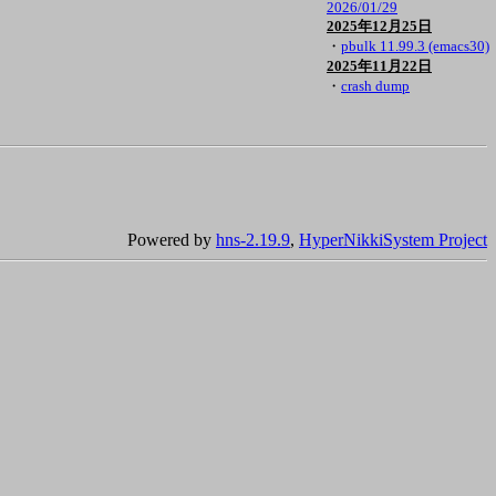
2026/01/29
2025年12月25日
・
pbulk 11.99.3 (emacs30)
2025年11月22日
・
crash dump
Powered by
hns-2.19.9
,
HyperNikkiSystem Project