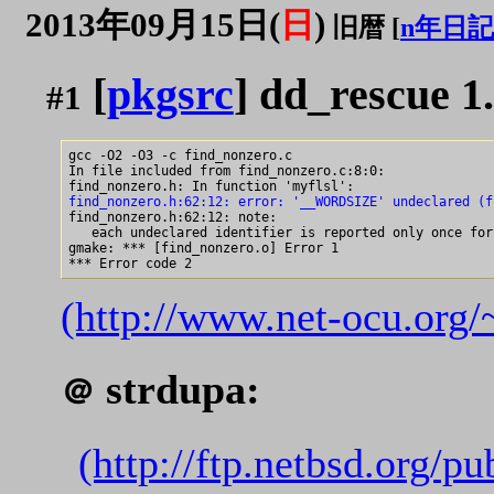
2013年09月15日(
日
)
旧暦 [
n年日記
[
pkgsrc
] dd_rescue 
#1
gcc -O2 -O3 -c find_nonzero.c 

In file included from find_nonzero.c:8:0:

find_nonzero.h:62:12: error: '__WORDSIZE' undeclared (f

find_nonzero.h:62:12: note: 

   each undeclared identifier is reported only once for
gmake: *** [find_nonzero.o] Error 1

(http://www.net-ocu.org/~
strdupa:
＠
(http://ftp.netbsd.org/p