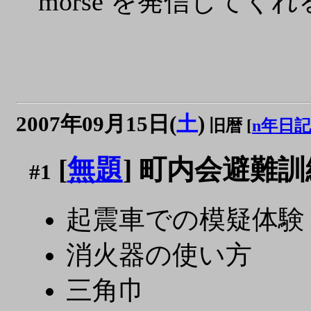
morse を発信してく
2007年09月15日(
土
)
旧暦 [
n年日記
[
無題
] 町内会避難訓
#1
起震車での模疑体験
消火器の使い方
三角巾