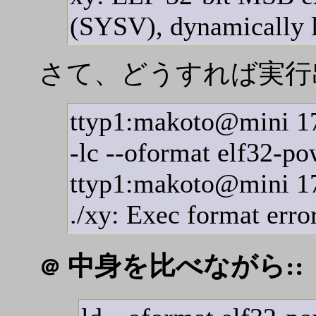
(SYSV), dynamically li
さて、どうすれば実行
ttyp1:makoto@mini 17:
-lc --oformat elf32-po
ttyp1:makoto@mini 17
./xy: Exec format error
中身を比べながら::
＠