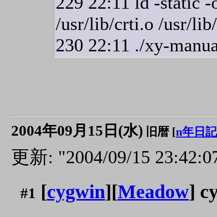
229 22:11 ld -static -
/usr/lib/crti.o /usr/lib
230 22:11 ./xy-manua
2004年09月15日(水)
旧暦 [
n年日記
更新: "2004/09/15 23:42:0
[
cygwin
][
Meadow
] 
#1