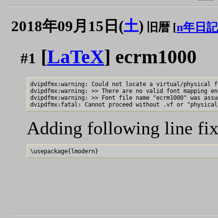
2018年09月15日(
土
)
旧暦 [
n年日記
[
LaTeX
] ecrm1000
#1
dvipdfmx:warning: Could not locate a virtual/physical f
dvipdfmx:warning: >> There are no valid font mapping en
dvipdfmx:warning: >> Font file name "ecrm1000" was assu
Adding following line fi