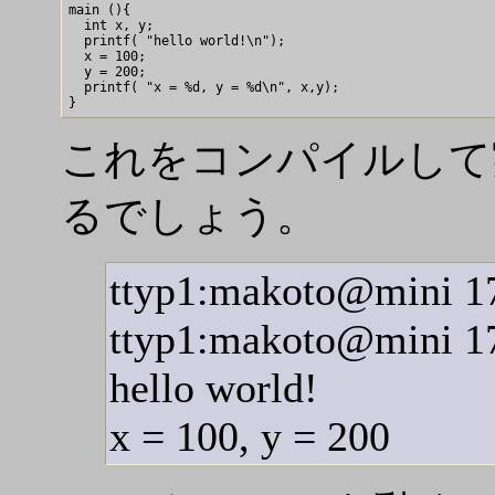
main (){

  int x, y;

  printf( "hello world!\n");

  x = 100;

  y = 200;

  printf( "x = %d, y = %d\n", x,y);

これをコンパイルして
るでしょう。
ttyp1:makoto@mini 17
ttyp1:makoto@mini 17
hello world!
x = 100, y = 200