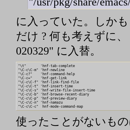
"/usr/pkg/share/emacs/
に入っていた。しかも subd
だけ ? 何も考えずに、 "/usr/p
020329" に入替。
"\t"       'hnf-tab-complete

"\C-c\C-m" 'hnf-newline

"\C-c?"    'hnf-command-help

"\C-c="    'hnf-get-link

"\C-c\C-f" 'hnf-link-find-file

"\C-c\C-t" 'hnf-insert-time

"\C-c\C-s" 'hnf-write-file-insert-time

"\C-c\C-b" 'hnf-browse-recent-diary

"\C-c\C-p" 'hnf-preview-diary

"\C-c\C-n" 'hnf-namazu

使ったことがないもの