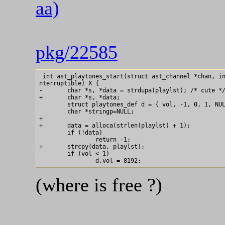
aa)
pkg/22585
 int ast_playtones_start(struct ast_channel *chan, in
nterruptible) X {

-	char *s, *data = strdupa(playlst); /* cute */

+	char *s, *data;

 	struct playtones_def d = { vol, -1, 0, 1, NULL};

 	char *stringp=NULL;

+

+	data = alloca(strlen(playlst) + 1);

 	if (!data)

 		return -1;

+	strcpy(data, playlst);

 	if (vol < 1)

(where is free ?)