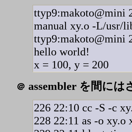
ttyp9:makoto@mini 22
manual xy.o -L/usr/lib 
ttyp9:makoto@mini 2
hello world!
x = 100, y = 200
assembler を間に
＠
226 22:10 cc -S -c xy
228 22:11 as -o xy.o 