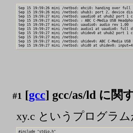
Sep 15 19:59:26 mini /netbsd: ehci0: handing over full 
Sep 15 19:59:26 mini /netbsd: uhub3: port 2, device dis
Sep 15 19:59:27 mini /netbsd: uaudio0 at uhub2 port 1 c
Sep 15 19:59:27 mini /netbsd: : ABC C-Media USB Headpho
Sep 15 19:59:27 mini /netbsd: uaudio0: audio rev 1.00

Sep 15 19:59:27 mini /netbsd: audio1 at uaudio0: full d
Sep 15 19:59:27 mini /netbsd: uhidev0 at uhub2 port 1 c
Sep 15 19:59:27 mini /netbsd: 

Sep 15 19:59:27 mini /netbsd: uhidev0: ABC C-Media USB 
[
gcc
] gcc/as/ld
#1
xy.c というプログ
#include "stdio.h"
