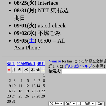
08/25(火)
Interface
08/31(月)
NTT 東 払込
期日
09/01(火)
atactl check
09/02(水)
不燃ごみ
09/05(
土
)
09:00 -- All
Asia Phone
Namazu
for hns による簡易全文検
先月
2026年08月
来月
詳しくは
詳細指定/ヘルプ
を参照
日
月
火
水
木
金
土
検索式:
1
2
3
4
5
6
7
8
9
10
11
12
13
14
15
16
17
18
19
20
21
22
23
24
25
26
27
28
29
30
31