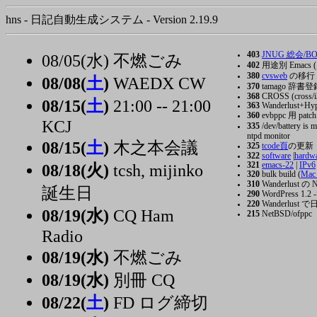
hns - 日記自動生成システム - Version 2.19.9
403
JNUG 総会/BOF 
08/05(水) 不燃ごみ
402
用途別 Emacs ( 
380
cvsweb
の移行
08/08(
土
)
WAEDX CW
370
tamago 辞書登
368
CROSS (cross/i3
08/15(
土
)
21:00 -- 21:00
363
Wanderlust+Hype
360
evbppc 用 patch
KCJ
335
/dev/battery is 
ntpd monitor
08/15(
土
)
木之本会議
325
tcode頁
の更新
322
software
|
hardw
321
emacs-22
|
IPv6
08/18(火)
tcsh, mijinko
320
bulk build (
Mac
310
Wanderlust の
誕生日
290
WordPress 1.2 -
220
Wanderlust で
08/19(水)
CQ Ham
215
NetBSD/ofppc
Radio
08/19(水)
不燃ごみ
08/19(水)
別冊 CQ
08/22(
土
)
FD ログ締切