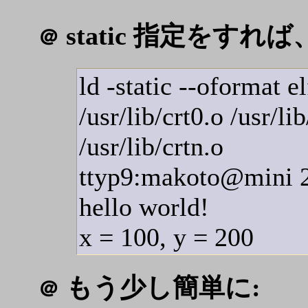
static 指定をすれ
＠
ld -static --oformat 
/usr/lib/crt0.o /usr/li
/usr/lib/crtn.o
ttyp9:makoto@mini 2
hello world!
x = 100, y = 200
もう少し簡単に:
＠