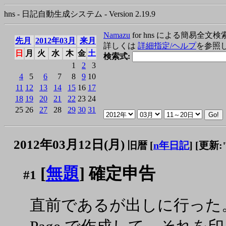
hns - 日記自動生成システム - Version 2.19.9
Namazu
for hns による簡易全文検
先月
2012年03月
来月
詳しくは
詳細指定/ヘルプ
を参照
日
月
火
水
木
金
土
検索式:
1
2
3
4
5
6
7
8
9
10
11
12
13
14
15
16
17
18
19
20
21
22
23
24
25
26
27
28
29
30
31
2012年03月12日(月)
旧暦 [
n年日記
]
[更新:"2
[
無題
] 確定申告
#1
直前であるが出しに行った。