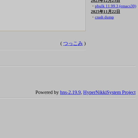
2025年12月25日
・
pbulk 11.99.3 (emacs30)
2025年11月22日
・
crash dump
(
つっこみ
)
Powered by
hns-2.19.9
,
HyperNikkiSystem Project