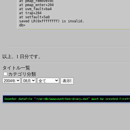
at pmap_remove+dc

at pmap_enter+204

at uvm_fault+ba4

at trap+284

at setfault+5a0

saved LR(0xffffffff) is invalid.

以上、1 日分です。
タイトル一覧
カテゴリ分類