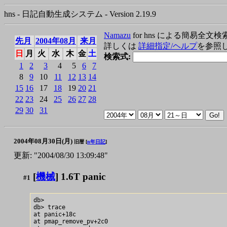
hns - 日記自動生成システム - Version 2.19.9
Namazu
for hns による簡易全文検
先月
2004年08月
来月
詳しくは
詳細指定/ヘルプ
を参照
日
月
火
水
木
金
土
検索式:
1
2
3
4
5
6
7
8
9
10
11
12
13
14
15
16
17
18
19
20
21
22
23
24
25
26
27
28
29
30
31
2004年08月30日(月)
旧暦 [
n年日記
]
更新: "2004/08/30 13:09:48"
[
機械
] 1.6T panic
#1
db> 

db> trace

at panic+18c

at pmap_remove_pv+2c0
