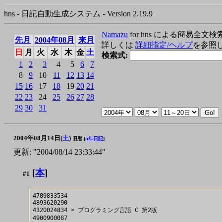
hns - 日記自動生成システム - Version 2.19.9
Namazu
for hns による簡易全文検
先月
2004年08月
来月
詳しくは
詳細指定/ヘルプ
を参照
日
月
火
水
木
金
土
検索式:
1
2
3
4
5
6
7
8
9
10
11
12
13
14
15
16
17
18
19
20
21
22
23
24
25
26
27
28
29
30
31
2004年08月14日(
土
)
旧暦 [
n年日記
]
更新: "2004/08/14 23:33:44"
[
本
]
#1
4789833534

4893620290

4320024834 × プログラミング言語 C 第2版

4900900087
