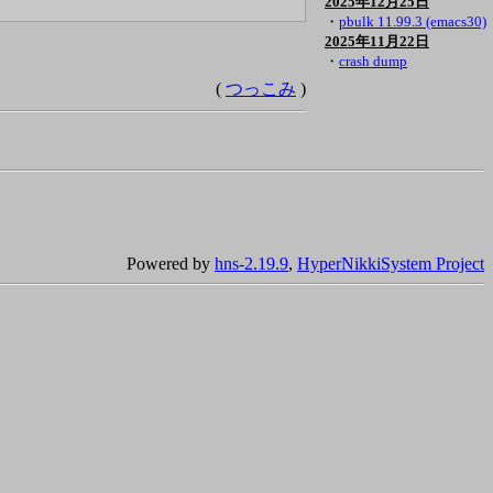
2025年12月25日
・
pbulk 11.99.3 (emacs30)
2025年11月22日
・
crash dump
(
つっこみ
)
Powered by
hns-2.19.9
,
HyperNikkiSystem Project