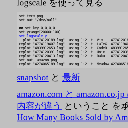
logscale を使って見る
set term png

set out "/dev/null"

## set key 0,0,0,0

set logscale y

  plot "4774120189.log"  using 1:2  t 'Vim    477412018
replot "4774119407.log"  using 1:2  t 'LaTeX  477411940
replot "4839912653.log"  using 1:2  t 'CodeR  483991265
replot "4774120391.log"  using 1:2  t 'Unix   477412039
replot "4774120413.log"  using 1:2  t 'Raku   477412041
set out 'amazon.png'   

snapshot
と
最新
amazon.com と amazon
内容が違う
ということ を
How Many Books Sold by Am