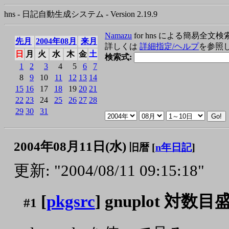
hns - 日記自動生成システム - Version 2.19.9
Namazu
for hns による簡易全文検
先月
2004年08月
来月
詳しくは
詳細指定/ヘルプ
を参照
日
月
火
水
木
金
土
検索式:
1
2
3
4
5
6
7
8
9
10
11
12
13
14
15
16
17
18
19
20
21
22
23
24
25
26
27
28
29
30
31
2004年08月11日(水)
旧暦 [
n年日記
]
更新: "2004/08/11 09:15:18"
[
pkgsrc
] gnuplot 対数目
#1