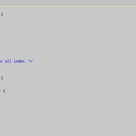
{

or all index. */
{

 {
