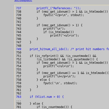
737         printf(_("References: "));

738         if (nmz_get_idxnum() > 1 && is_htmlmode()) 
739             fputs("</p>\n", stdout);

740         }

741

742         if (nmz_get_idxnum() > 1) {

743             printf("\n");

744             if (is_htmlmode())

745                 printf("<ul>\n");

746         }

747     }

749     print_hitnum_all_idx(); /* print hit numbers f

750 

751     if (is_refprint() && !is_countmode() &&

752         !is_listmode() && !is_quietmode()) {

753         if (nmz_get_idxnum() > 1 && is_htmlmode()) 
754             printf("</ul>\n");

755         }

756         if (nmz_get_idxnum() == 1 && is_htmlmode())
757             printf("\n</p>\n");

758         } else {

759             fputc('\n', stdout);

760         }

761     }

763     if (hlist.num > 0) {

...

780     } else {

781         if (is_countmode()) {
