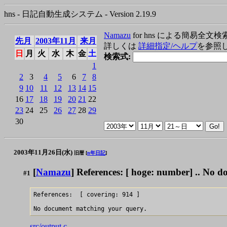
hns - 日記自動生成システム - Version 2.19.9
Namazu
for hns による簡易全文検
先月
2003年11月
来月
詳しくは
詳細指定/ヘルプ
を参照
日
月
火
水
木
金
土
検索式:
1
2
3
4
5
6
7
8
9
10
11
12
13
14
15
16
17
18
19
20
21
22
23
24
25
26
27
28
29
30
2003年11月26日(水)
旧暦 [
n年日記
]
[
Namazu
] References: [ hoge: number] .. No 
#1
References:  [ covering: 914 ]

src/output.c