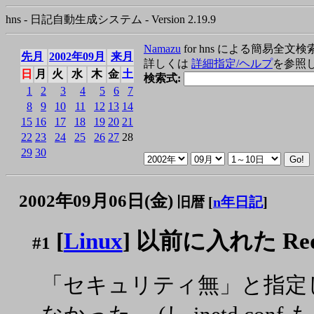
hns - 日記自動生成システム - Version 2.19.9
Namazu
for hns による簡易全文検
先月
2002年09月
来月
詳しくは
詳細指定/ヘルプ
を参照
日
月
火
水
木
金
土
検索式:
1
2
3
4
5
6
7
8
9
10
11
12
13
14
15
16
17
18
19
20
21
22
23
24
25
26
27
28
29
30
2002年09月06日(金)
旧暦 [
n年日記
]
[
Linux
] 以前に入れた RedH
#1
「セキュリティ無」と指定