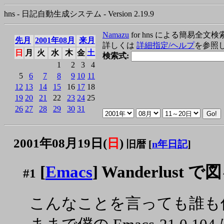
hns - 日記自動生成システム - Version 2.19.9
Namazu
for hns による簡易全文検
先月
2001年08月
来月
詳しくは
詳細指定/ヘルプ
を参照
日
月
火
水
木
金
土
検索式:
1
2
3
4
5
6
7
8
9
10
11
12
13
14
15
16
17
18
19
20
21
22
23
24
25
26
27
28
29
30
31
2001年08月19日(
日
)
旧暦 [
n年日記
]
[
Emacs
] Wanderlus
#1
こんなことを言っても誰も