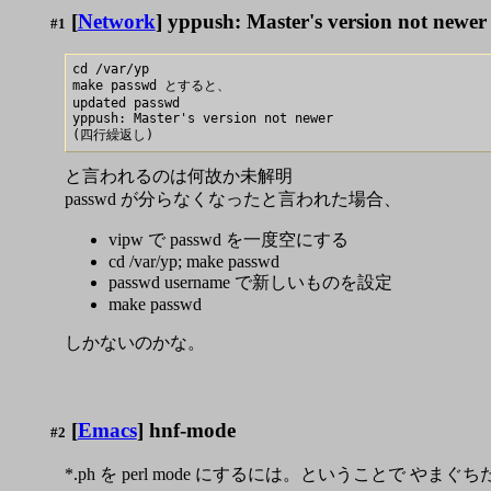
[
Network
] yppush: Master's version not newer
#1
cd /var/yp

make passwd とすると、

updated passwd

yppush: Master's version not newer

と言われるのは何故か未解明
passwd が分らなくなったと言われた場合、
vipw で passwd を一度空にする
cd /var/yp; make passwd
passwd username で新しいものを設定
make passwd
しかないのかな。
[
Emacs
] hnf-mode
#2
*.ph を perl mode にするには。ということで や