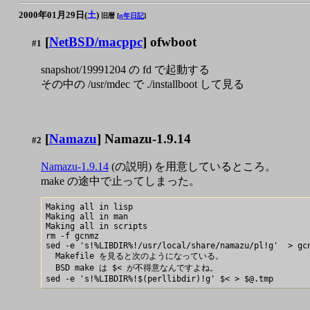
2000年01月29日(
土
)
旧暦 [
n年日記
]
[
NetBSD/macppc
] ofwboot
#1
snapshot/19991204 の fd で起動する
その中の /usr/mdec で ./installboot して見る
[
Namazu
] Namazu-1.9.14
#2
Namazu-1.9.14
(の説明) を用意しているところ。
make の途中で止ってしまった。
Making all in lisp

Making all in man

Making all in scripts

rm -f gcnmz

sed -e 's!%LIBDIR%!/usr/local/share/namazu/pl!g'  > gcn
  Makefile を見ると次のようになっている。

  BSD make は $< が不得意なんですよね。
