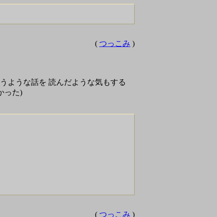
(
つっこみ
)
ないというような話を 読んだような気もする
かった)
(
つっこみ
)