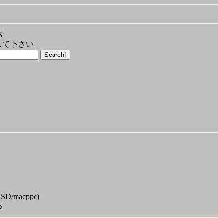
索
して下さい
tBSD/macppc)
る