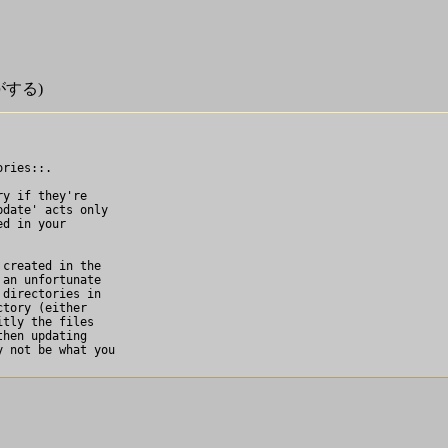
がする)
ries::.

y if they're

date' acts only

d in your

created in the

an unfortunate

directories in

tory (either

tly the files

hen updating

 not be what you
