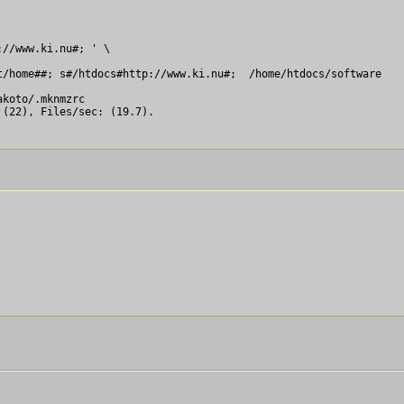
//www.ki.nu#; ' \

/home##; s#/htdocs#http://www.ki.nu#;  /home/htdocs/software

koto/.mknmzrc

(22), Files/sec: (19.7).
