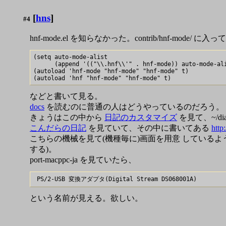
[
hns
]
#4
hnf-mode.el を知らなかった。contrib/hnf-mod
(setq auto-mode-alist

      (append '(("\\.hnf\\'" . hnf-mode)) auto-mode-ali
(autoload 'hnf-mode "hnf-mode" "hnf-mode" t)

などと書いて見る。
docs
を読むのに普通の人はどうやっているのだろう。
きょうはこの中から
日記のカスタマイズ
を見て、~/diar
こんだらの日記
を見ていて、その中に書いてある
http
こちらの機械を見て(機種毎に)画面を用意 しているよ
する)。
port-macppc-ja を見ていたら、
という名前が見える。欲しい。