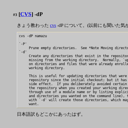
[
CVS
] -dP
#3
きょう教わった
cvs
-dP について。(以前にも聞いた気
cvs -dP namazu

`-P'

     Prune empty directories.  See *Note Moving directo
`-d'

     Create any directories that exist in the repositor
     missing from the working directory.  Normally, `up
     on directories and files that were already enrolle
     working directory.

     This is useful for updating directories that were 
     repository since the initial checkout; but it has 
     side effect.  If you deliberately avoided certain 
     the repository when you created your working direc
     through use of a module name or by listing explici
     and directories you wanted on the command line), t
     with `-d' will create those directories, which may
日本語訳もどこかにあったはず。