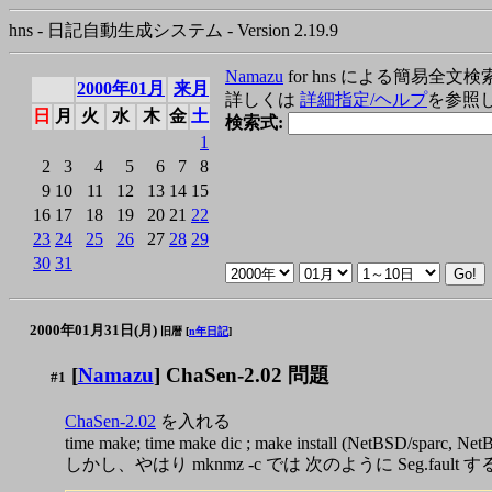
hns - 日記自動生成システム - Version 2.19.9
Namazu
for hns による簡易全文検
2000年01月
来月
詳しくは
詳細指定/ヘルプ
を参照
日
月
火
水
木
金
土
検索式:
1
2
3
4
5
6
7
8
9
10
11
12
13
14
15
16
17
18
19
20
21
22
23
24
25
26
27
28
29
30
31
2000年01月31日(月)
旧暦 [
n年日記
]
[
Namazu
] ChaSen-2.02 問題
#1
ChaSen-2.02
を入れる
time make; time make dic ; make install (NetBSD/sparc, Ne
しかし、やはり mknmz -c では 次のように Seg.fault す