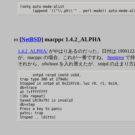
(setq auto-mode-alist

[
NetBSD
] macppc 1.4.2_ALPHA
#3
1.4.2_ALPHA/
がやはりあるのだった。日付は 1999122
が、macppc の場合、これが一番ですね。
ftpmirror
で持
それから、ofwboot を入れ替えたが、xntpd の止ま
      xntpd rarpd inetd usbd.

trap type 300 at 279e6c

Stopped in xntpd at 0x2247c0: lwz r0, r1, 0x14,

db>trace

at ?+ffffffff

(10x repeat)

Saved LR(0x79) is invalid

db>step

Press a key to panic

patni: trap
