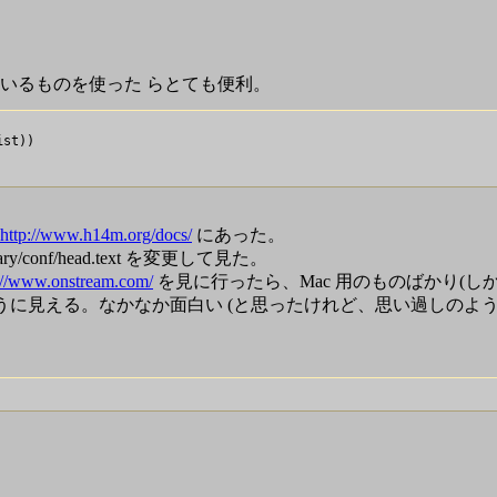
e/ に入っているものを使った らとても便利。
st))

http://www.h14m.org/docs/
にあった。
y/conf/head.text を変更して見た。
://www.onstream.com/
を見に行ったら、Mac 用のものばかり(し
うに見える。なかなか面白い (と思ったけれど、思い過しのようだ 