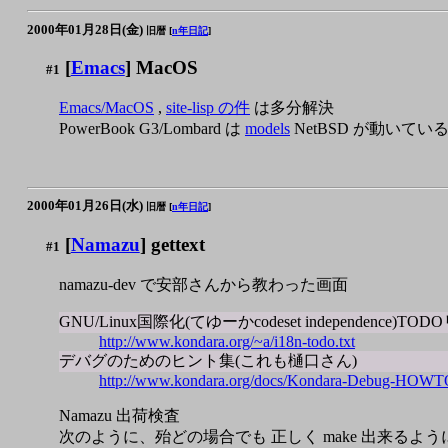
2000年01月28日(金)
旧暦 [
n年日記
]
[
Emacs
] MacOS
#1
Emacs/MacOS
,
site-lisp の件
は多分解決
PowerBook G3/Lombard は
models
NetBSD が動いてい
2000年01月26日(水)
旧暦 [
n年日記
]
[
Namazu
] gettext
#1
namazu-dev で安部さんから教わった画面
GNU/Linux国際化(てゆーかcodeset independence)T
http://www.kondara.org/~a/i18n-todo.txt
デバグのためのヒント集(これも樋口さん)
http://www.kondara.org/docs/Kondara-Debug-HO
Namazu 出荷検査
次のように、殆どの場合でも 正しく make 出来るよう