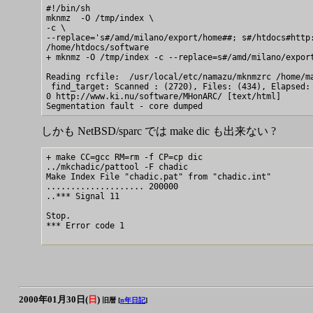
#!/bin/sh

mknmz  -O /tmp/index \

-c \

--replace='s#/amd/milano/export/home##; s#/htdocs#http:
/home/htdocs/software

+ mknmz -O /tmp/index -c --replace=s#/amd/milano/export
Reading rcfile:  /usr/local/etc/namazu/mknmzrc /home/ma
 find_target: Scanned : (2720), Files: (434), Elapsed: 
0 http://www.ki.nu/software/MHonARC/ [text/html]

しかも NetBSD/sparc では make dic も出来ない ?
+ make CC=gcc RM=rm -f CP=cp dic

../mkchadic/pattool -F chadic

Make Index File "chadic.pat" from "chadic.int"

.................... 200000

..*** Signal 11

Stop.

*** Error code 1

2000年01月30日(
日
)
旧暦 [
n年日記
]