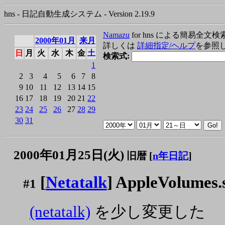
hns - 日記自動生成システム - Version 2.19.9
Namazu
for hns による簡易全文検
2000年01月
来月
詳しくは
詳細指定/ヘルプ
を参照
日
月
火
水
木
金
土
検索式:
1
2
3
4
5
6
7
8
9
10
11
12
13
14
15
16
17
18
19
20
21
22
23
24
25
26
27
28
29
30
31
2000年01月25日(火)
旧暦 [
n年日記
]
[
Netatalk
] AppleVolumes.
#1
(netatalk)
を少し変更した