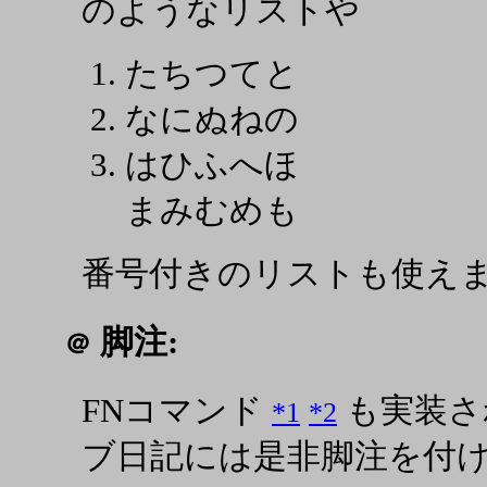
のようなリストや
たちつてと
なにぬねの
はひふへほ
まみむめも
番号付きのリストも使え
脚注:
＠
FNコマンド
も実装さ
*1
*2
ブ日記には是非脚注を付