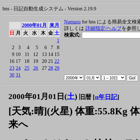
hns - 日記自動生成システム - Version 2.19.9
Namazu
for hns による簡易全文検
2000年01月
来月
詳しくは
詳細指定/ヘルプ
を参照
日
月
火
水
木
金
土
検索式:
1
2
3
4
5
6
7
8
9
10
11
12
13
14
15
16
17
18
19
20
21
22
23
24
25
26
27
28
29
30
31
2000年01月01日(
土
)
旧暦 [
n年日記
]
[天気:晴](火星) 体重:55.8Kg 体
来へ