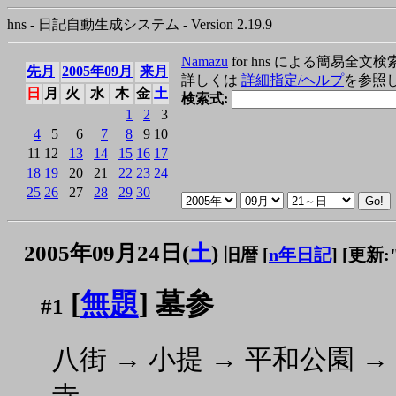
hns - 日記自動生成システム - Version 2.19.9
Namazu
for hns による簡易全文検
先月
2005年09月
来月
詳しくは
詳細指定/ヘルプ
を参照
日
月
火
水
木
金
土
検索式:
1
2
3
4
5
6
7
8
9
10
11
12
13
14
15
16
17
18
19
20
21
22
23
24
25
26
27
28
29
30
2005年09月24日(
土
)
旧暦 [
n年日記
]
[更新:"2
[
無題
] 墓参
#1
八街 → 小提 → 平和公園 