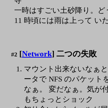
寺
一時はすごい土砂降り。ど
11 時頃には雨は上って い
[
Network
] 二つの失敗
#2
マウント出来ないなぁと
ータで NFS のパケッ
なぁ。 変だなぁ。気が
もちょっとショック