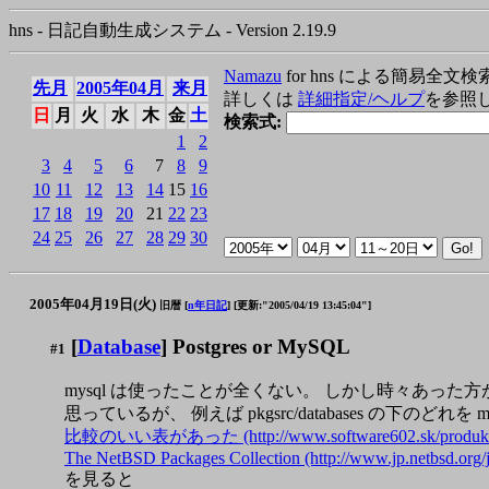
hns - 日記自動生成システム - Version 2.19.9
Namazu
for hns による簡易全文検
先月
2005年04月
来月
詳しくは
詳細指定/ヘルプ
を参照
日
月
火
水
木
金
土
検索式:
1
2
3
4
5
6
7
8
9
10
11
12
13
14
15
16
17
18
19
20
21
22
23
24
25
26
27
28
29
30
2005年04月19日(火)
旧暦 [
n年日記
]
[更新:"2005/04/19 13:45:04"]
[
Database
] Postgres or MySQL
#1
mysql は使ったことが全くない。 しかし時々あった方が
思っているが、 例えば pkgsrc/databases の下
比較のいい表があった (http://www.software602.sk/produkty/6
The NetBSD Packages Collection (http://www.jp.netbsd.org
を見ると