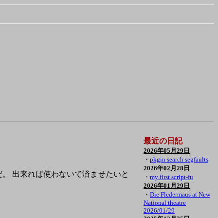
最近の日記
2026年05月29日
・
pkgin search segfaults
2026年02月28日
QL だ。 出来れば使わないで済ませたいと
・
my first script-fu
、
2026年01月29日
・
Die Fledermaus at New
National theatre
2026/01/29