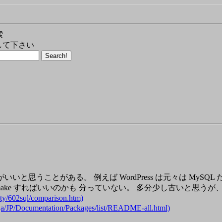
索
して下さい
いいと思うことがある。 例えば WordPress は元々は MyS
のどれを make すればいいのかも 分っていない。 多分少し古いと思うが
02sql/comparison.htm)
/ja/JP/Documentation/Packages/list/README-all.html)