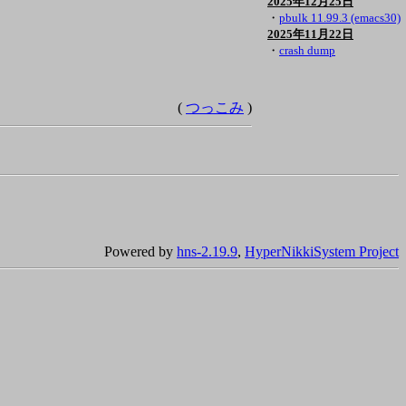
2025年12月25日
・
pbulk 11.99.3 (emacs30)
2025年11月22日
・
crash dump
(
つっこみ
)
Powered by
hns-2.19.9
,
HyperNikkiSystem Project