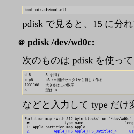
pdisk で見ると、15 に
pdisk /dev/wd0c:
＠
次のものは pdisk を使っ
d 8       8 を消す

c p8      p8 (の開始セクタ)から新しく作る

1031168   大きさはこの数字

などと入力して type 
Partition map (with 512 byte blocks) on '/dev/wd0c'

 #:                type name                    leng
 2:           Apple_HFS Apple_HFS_Untitled_4      81