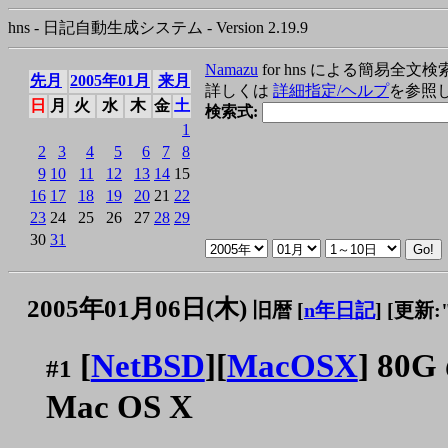
hns - 日記自動生成システム - Version 2.19.9
Namazu
for hns による簡易全文検
先月
2005年01月
来月
詳しくは
詳細指定/ヘルプ
を参照
日
月
火
水
木
金
土
検索式:
1
2
3
4
5
6
7
8
9
10
11
12
13
14
15
16
17
18
19
20
21
22
23
24
25
26
27
28
29
30
31
2005年01月06日(木)
旧暦 [
n年日記
]
[更新:"2
[
NetBSD
][
MacOSX
] 80G
#1
Mac OS X