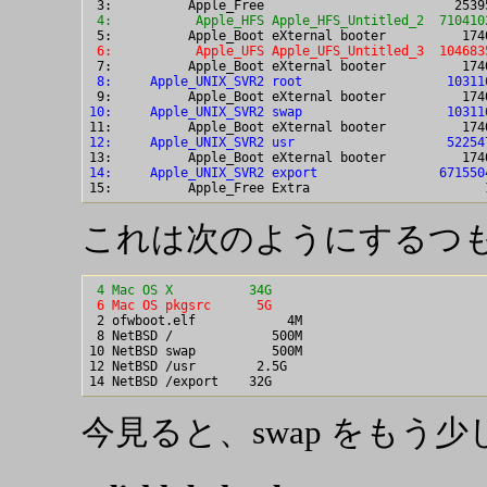
 4:           Apple_HFS Apple_HFS_Untitled_2  710410
 6:           Apple_UFS Apple_UFS_Untitled_3  104683
 8:     Apple_UNIX_SVR2 root                   10311
10:     Apple_UNIX_SVR2 swap                   10311
12:     Apple_UNIX_SVR2 usr                    52254
14:     Apple_UNIX_SVR2 export                671550
これは次のようにするつ
 4 Mac OS X          34G
 6 Mac OS pkgsrc      5G

 2 ofwboot.elf            4M

 8 NetBSD /             500M

10 NetBSD swap          500M

12 NetBSD /usr        2.5G

今見ると、swap をもう