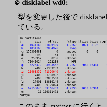
disklabel wd0:
＠
型を変更した後で diskla
ている。
16 partitions:

 a:   1031168  81806400     4.2BSD   1024  8192     
 b:   1031168  82854976       swap                  

 c: 156301488         0     unused      0     0     
 d:      8192        64        HFS                  
 e:    253952      8256    unknown                  
 g:   5225472  83903552     4.2BSD   2048 16384     
 i:  10468352  71320640    unknown                  

 j:     17408  81788992    unknown                  
 k:     17408  82837568    unknown                  
 l:     17408  83886144    unknown                  
 n:  67155040  89146432     4.2BSD   2048 16384     

 o:        16 156301472    unknown                  
このまま sysinst に