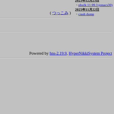
2025年12月25日
・
pbulk 11.99.3 (emacs30)
2025年11月22日
(
つっこみ
)
・
crash dump
Powered by
hns-2.19.9
,
HyperNikkiSystem Project