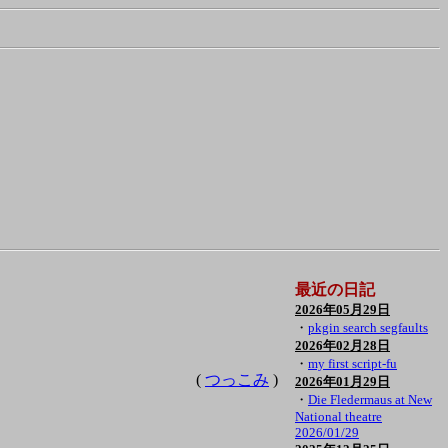
最近の日記
2026年05月29日
・
pkgin search segfaults
2026年02月28日
・
my first script-fu
(
つっこみ
)
2026年01月29日
・
Die Fledermaus at New
National theatre
2026/01/29