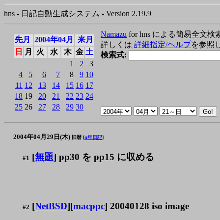
hns - 日記自動生成システム - Version 2.19.9
Namazu
for hns による簡易全文検
先月
2004年04月
来月
詳しくは
詳細指定/ヘルプ
を参照
日
月
火
水
木
金
土
検索式:
1
2
3
4
5
6
7
8
9
10
11
12
13
14
15
16
17
18
19
20
21
22
23
24
25
26
27
28
29
30
2004年04月29日(木)
旧暦 [
n年日記
]
[
無題
] pp30 を pp15 に収める
#1
[
NetBSD
][
macppc
] 20040128 iso image
#2