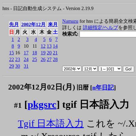
hns - 日記自動生成システム - Version 2.19.9
Namazu
for hns による簡易全文検
先月
2002年12月
来月
詳しくは
詳細指定/ヘルプ
を参照
日
月
火
水
木
金
土
検索式:
1
2
3
4
5
6
7
8
9
10
11
12
13
14
15
16
17
18
19
20
21
22
23
24
25
26
27
28
29
30
31
2002年12月02日(月)
旧暦 [
n年日記
]
[
pkgsrc
] tgif 日本語入力
#1
Tgif 日本語入力
これを ~/.Xre