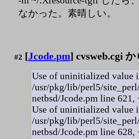
-m ~/.Xresource-tgi
なかった。素晴しい。
[
Jcode.pm
] cvsweb.c
#2
Use of uninitialized value i
/usr/pkg/lib/perl5/site_per
netbsd/Jcode.pm line 621,
Use of uninitialized value 
/usr/pkg/lib/perl5/site_per
netbsd/Jcode.pm line 628,