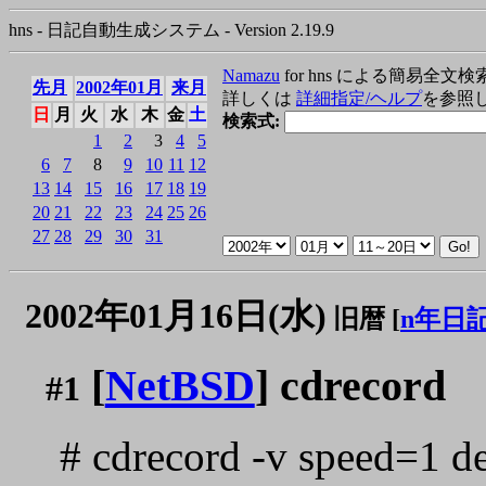
hns - 日記自動生成システム - Version 2.19.9
Namazu
for hns による簡易全文検
先月
2002年01月
来月
詳しくは
詳細指定/ヘルプ
を参照
日
月
火
水
木
金
土
検索式:
1
2
3
4
5
6
7
8
9
10
11
12
13
14
15
16
17
18
19
20
21
22
23
24
25
26
27
28
29
30
31
2002年01月16日(水)
旧暦 [
n年日
[
NetBSD
] cdrecord
#1
# cdrecord -v speed=1 d