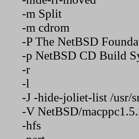
-m Split
-m cdrom
-P The NetBSD Foundati
-p NetBSD CD Build S
-r
-l
-J -hide-joliet-list /usr/
-V NetBSD/macppc1.5.
-hfs