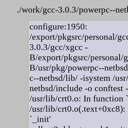
./work/gcc-3.0.3/powerpc--net
configure:1950:
/export/pkgsrc/personal/gc
3.0.3/gcc/xgcc -
B/export/pkgsrc/personal/g
B/usr/pkg/powerpc--netbsd
c--netbsd/lib/ -isystem /us
netbsd/include -o conftest
/usr/lib/crt0.o: In function `
/usr/lib/crt0.o(.text+0xc8):
`_init'