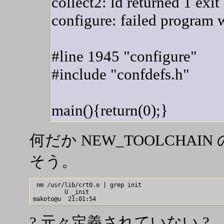
collect2: ld returned 1 exit 
configure: failed program 
#line 1945 "configure"
#include "confdefs.h"
main(){return(0);}
何だか NEW_TOOLCHA
そう。
 nm /usr/lib/crt0.o | grep init

         U _init

? 元々定義されていない ?