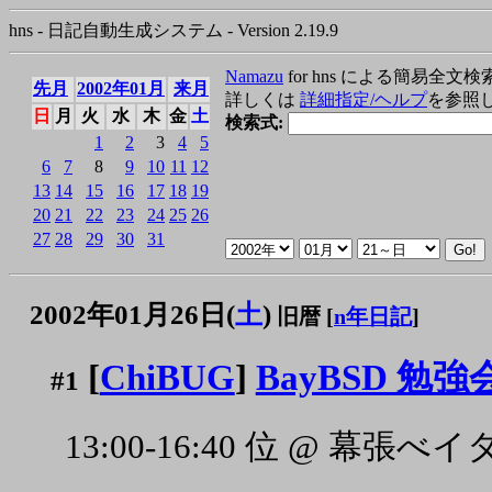
hns - 日記自動生成システム - Version 2.19.9
Namazu
for hns による簡易全文検
先月
2002年01月
来月
詳しくは
詳細指定/ヘルプ
を参照
日
月
火
水
木
金
土
検索式:
1
2
3
4
5
6
7
8
9
10
11
12
13
14
15
16
17
18
19
20
21
22
23
24
25
26
27
28
29
30
31
2002年01月26日(
土
)
旧暦 [
n年日記
]
[
ChiBUG
]
BayBSD 勉強
#1
13:00-16:40 位 @ 幕張べ