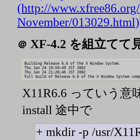
(http://www.xfree86.org
November/013029.html)
XF-4.2 を組立てて
＠
Building Release 6.6 of the X Window System.

Thu Jan 24 19:59:49 JST 2002

Thu Jan 24 21:28:46 JST 2002

X11R6.6 っていう意
install 途中で
+ mkdir -p /usr/X11R