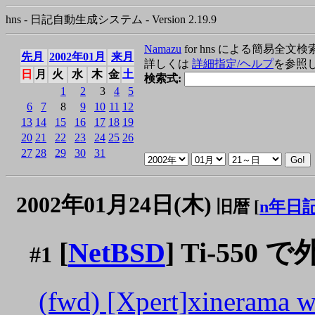
hns - 日記自動生成システム - Version 2.19.9
Namazu
for hns による簡易全文検
先月
2002年01月
来月
詳しくは
詳細指定/ヘルプ
を参照
日
月
火
水
木
金
土
検索式:
1
2
3
4
5
6
7
8
9
10
11
12
13
14
15
16
17
18
19
20
21
22
23
24
25
26
27
28
29
30
31
2002年01月24日(木)
旧暦 [
n年日
[
NetBSD
] Ti-550
#1
(fwd) [Xpert]xinerama 