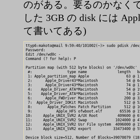
のがある。要るのかなくて
した 3GB の disk には Apple
て書いてある)
ttyp6:makoto@mail 9:59:40/101002(~)> sudo pdisk /dev/
Password:

Edit /dev/wd0c -

Command (? for help): P

Partition map (with 512 byte blocks) on '/dev/wd0c'

 #:                type name              length   ba
 1: Apple_partition_map Apple                 63 @ 1 
 2:      Apple_Driver43*Macintosh             54 @ 64
 3:      Apple_Driver43*Macintosh             74 @ 11
 4:    Apple_Driver_ATA*Macintosh             54 @ 19
 5:    Apple_Driver_ATA*Macintosh             74 @ 24
 6:      Apple_FWDriver Macintosh            200 @ 32
 7:  Apple_Driver_IOKit Macintosh            512 @ 52
 8:       Apple_Patches Patch Partition      512 @ 10
 9:           Apple_HFS ofwboot.elf        65536 @ 15
10:     Apple_UNIX_SVR2 A/UX Root         409600 @ 6
11:     Apple_UNIX_SVR2 Swap             1024000 @ 4
12:     Apple_UNIX_SVR2 Usr File system  4096000 @ 1
13:     Apple_UNIX_SVR2 export          33473400 @ 5
Device block size=512, Number of Blocks=39070079 (18.