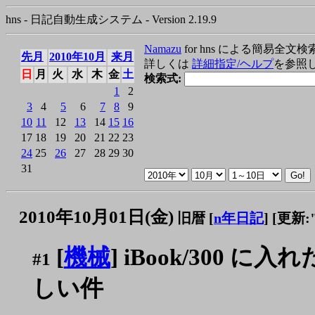
hns - 日記自動生成システム - Version 2.19.9
Namazu
for hns による簡易全文検
先月
2010年10月
来月
詳しくは
詳細指定/ヘルプ
を参照
日
月
火
水
木
金
土
検索式:
1
2
3
4
5
6
7
8
9
10
11
12
13
14
15
16
17
18
19
20
21
22
23
24
25
26
27
28
29
30
31
2010年10月01日(金)
旧暦 [
n年日記
]
[更新:"2
[
機械
] iBook/300 に入
#1
しい件