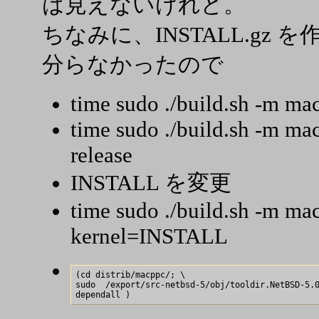
は見えないけれど。
ちなみに、INSTALL.gz
分らなかったので
time sudo ./build.sh -m ma
time sudo ./build.sh -m ma
release
INSTALL を変更
time sudo ./build.sh -m ma
kernel=INSTALL
(cd distrib/macppc/; \

sudo  /export/src-netbsd-5/obj/tooldir.NetBSD-5.0