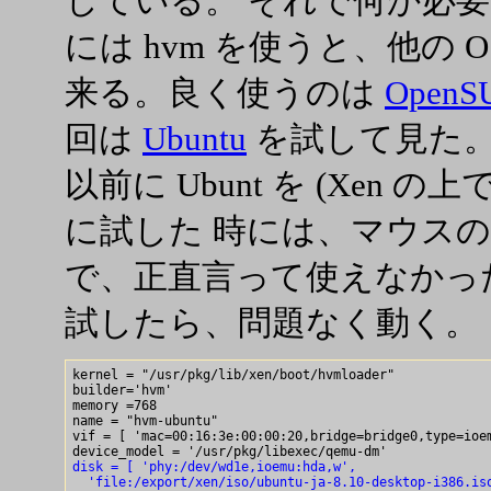
している。 それで何か必
には hvm を使うと、他の O
来る。良く使うのは
OpenS
回は
Ubuntu
を試して見た
以前に Ubunt を (Xen の上で
に試した 時には、マウス
で、正直言って使えなかった。
試したら、問題なく動く。
kernel = "/usr/pkg/lib/xen/boot/hvmloader"

builder='hvm'

memory =768 

name = "hvm-ubuntu"

vif = [ 'mac=00:16:3e:00:00:20,bridge=bridge0,type=ioem
disk = [ 'phy:/dev/wd1e,ioemu:hda,w',
  'file:/export/xen/iso/ubuntu-ja-8.10-desktop-i386.is