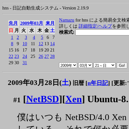
hns - 日記自動生成システム - Version 2.19.9
Namazu
for hns による簡易全文検
先月
2009年03月
来月
詳しくは
詳細指定/ヘルプ
を参照
日
月
火
水
木
金
土
検索式:
1
2
3
4
5
6
7
8
9
10
11
12
13
14
15
16
17
18
19
20
21
22
23
24
25
26
27
28
29
30
31
2009年03月28日(
土
)
旧暦 [
n年日記
]
[更新:"2
[
NetBSD
][
Xen
] Ubuntu-
#1
僕はいつも NetBSD/4.0 Xen