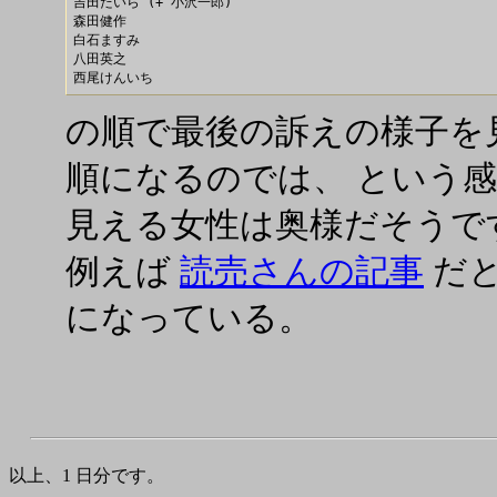
吉田たいら (+ 小沢一郎)

森田健作

白石ますみ

八田英之

の順で最後の訴えの様子を
順になるのでは、 という感
見える女性は奥様だそうで
例えば
読売さんの記事
だと
になっている。
以上、1 日分です。