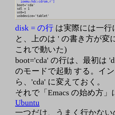
  ioemu:hdc:cdrom,r']

boot='cda'

sdl = 1

usb=1

disk = の行
は実際には一行に
と、上のは ' の書き方が
これで動いた)
boot='cda' の行は、最初は 
のモードで起動 する。イ
ら、'cda' に変えておく。
それで「Emacs の始め方
Ubuntu
一つだけ、うまく行かないのは 